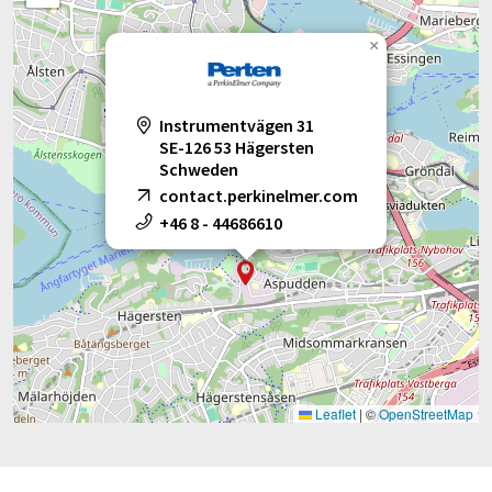
×
Instrumentvägen 31
SE-126 53 Hägersten
Schweden
contact.perkinelmer.com
+46 8 - 44686610
Leaflet
|
©
OpenStreetMap