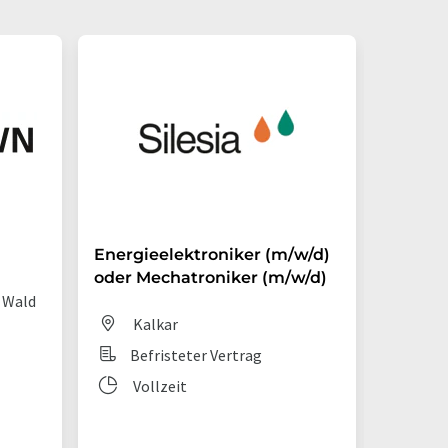
Energieelektroniker (m/w/d)
Ausbil
oder Mechatroniker (m/w/d)
Mechat
 Wald
Kalkar
Gu
Befristeter Vertrag
Aus
Vollzeit
Vol