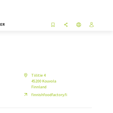
ER
Tiilitie 4
45200 Kouvola
Finnland
finnishfoodfactory.fi