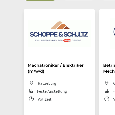
Mechatroniker / Elektriker
Betri
(m/w/d)
Mecha
Ratzeburg
G
Feste Anstellung
F
Vollzeit
V