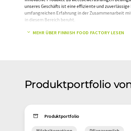
unseres Geschäfts ist eine effiziente und zuverlässige
umfangreichen Erfahrung in der Zusammenarbeit m
in diesem Bereich beruht.
MEHR ÜBER FINNISH FOOD FACTORY LESEN
Hinweis: Dieser Artikel wurde mit einem Computersys
übersetzt. LUMITOS bietet diese automatischen Übers
Bandbreite an Firmenprofilen zu präsentieren. Da dies
Übersetzung übersetzt wurde, ist es möglich, dass er F
Syntax oder in der Grammatik enthält. Den ursprünglic
Sie
hier
.
Produktportfolio vo
Produktportfolio
Milchalternativen
Pflanzenmilch