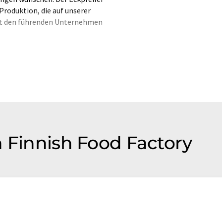
 Produktion, die auf unserer
it den führenden Unternehmen
tem ohne menschlichen Eingriff
etzungen an, um eine größere
er Artikel mit automatischer
ehler im Vokabular, in der
hen Artikel in Englisch finden
n Finnish Food Factory