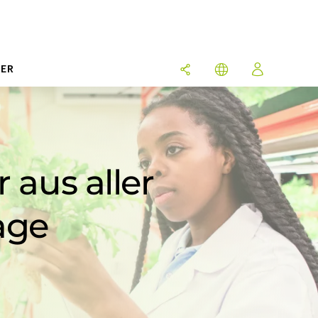
ER
 aus aller
age