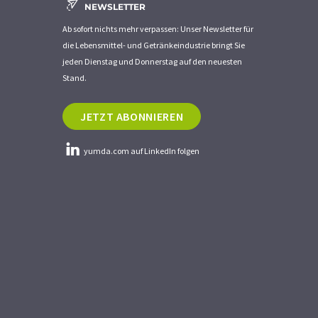
NEWSLETTER
Ab sofort nichts mehr verpassen: Unser Newsletter für
die Lebensmittel- und Getränkeindustrie bringt Sie
jeden Dienstag und Donnerstag auf den neuesten
Stand.
JETZT ABONNIEREN
yumda.com auf LinkedIn folgen