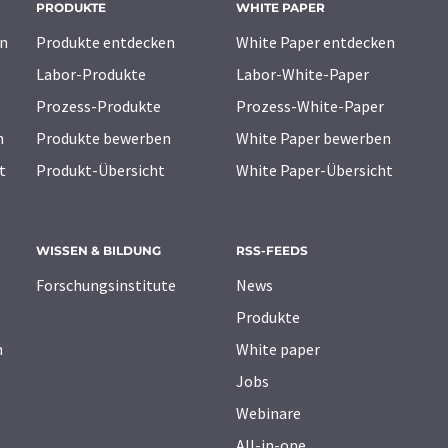
PRODUKTE
WHITE PAPER
n
Produkte entdecken
White Paper entdecken
Labor-Produkte
Labor-White-Paper
Prozess-Produkte
Prozess-White-Paper
n
Produkte bewerben
White Paper bewerben
t
Produkt-Übersicht
White Paper-Übersicht
WISSEN & BILDUNG
RSS-FEEDS
Forschungsinstitute
News
Produkte
n
White paper
Jobs
Webinare
All-in-one