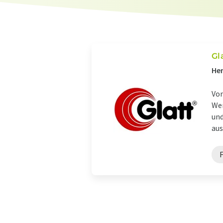
Gl
Her
Von
Wer
und
aus