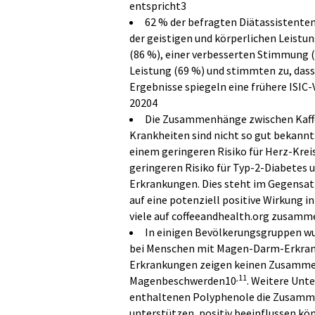
entspricht3
62 % der befragten Diätassistent
der geistigen und körperlichen Leistu
(86 %), einer verbesserten Stimmung (
Leistung (69 %) und stimmten zu, dass 
Ergebnisse spiegeln eine frühere ISIC
20204
Die Zusammenhänge zwischen Kaffe
Krankheiten sind nicht so gut bekann
einem geringeren Risiko für Herz-Kre
geringeren Risiko für Typ-2-Diabetes 
Erkrankungen. Dies steht im Gegensatz
auf eine potenziell positive Wirkung i
viele auf coffeeandhealth.org zusamm
In einigen Bevölkerungsgruppen wu
bei Menschen mit Magen-Darm-Erkran
Erkrankungen zeigen keinen Zusamme
,11
Magenbeschwerden10
. Weitere Unte
enthaltenen Polyphenole die Zusamme
unterstützen, positiv beeinflussen k