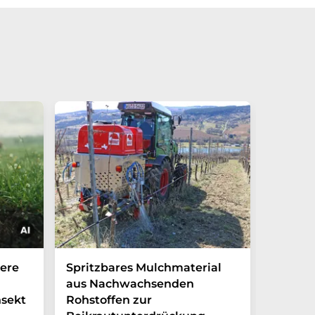
Gesundheit
Diabetes
Darm
neurodegenerative Erkrankungen
Herz
Global
ere
Spritzbares Mulchmaterial
untersc
aus Nachwachsenden
auf ext
nsekt
Rohstoffen zur