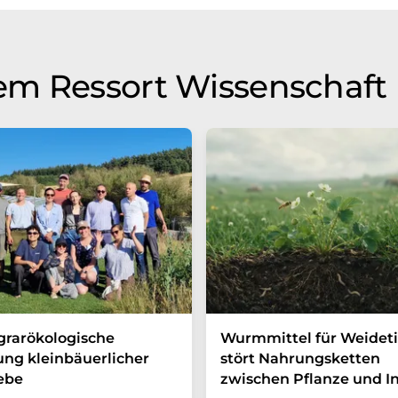
glich, dass er Fehler im Vokabular, in der Syntax oder
lichen Artikel in Englisch finden Sie
hier
.
em Ressort Wissenschaft
grarökologische
Wurmmittel für Weideti
ung kleinbäuerlicher
stört Nahrungsketten
ebe
zwischen Pflanze und I