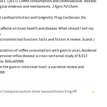
ia E. (2017). Coffee consumption and cardiovascular disease:
gical evidence and mechanisms.
J Agric Fd Chem.
for cardioprotection and longevity.
Prog Cardiovasc Dis
.
/caffeine on brain health and disease: What should I tell my
.
trointestinal function: facts and fiction. A review.
Scand J
sociation of coffee consumption with gastric ulcer, duodenal
erosive reflux disease: a cross-sectional study of 8,013
ne.
8(6):e65996.
on the gastro-intestinal tract: a narrative review and
399.
nem Computersystem ohne menschlichen Eingriff
matischen Übersetzungen an, um eine größere
u präsentieren. Da dieser Artikel mit automatischer