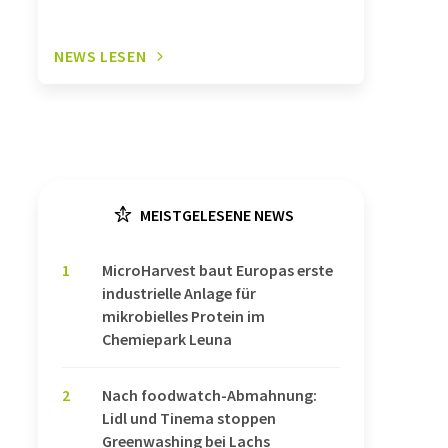
NEWS LESEN
MEISTGELESENE NEWS
1
MicroHarvest baut Europas erste
industrielle Anlage für
mikrobielles Protein im
Chemiepark Leuna
2
Nach foodwatch-Abmahnung:
Lidl und Tinema stoppen
Greenwashing bei Lachs