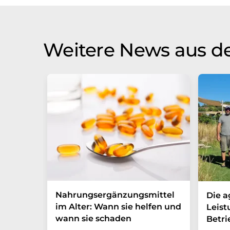
Übersetzung übersetzt wurde, ist es mö
in der Grammatik enthält. Den ursprüng
Weitere News aus d
Nahrungsergänzungsmittel
Die a
im Alter: Wann sie helfen und
Leist
wann sie schaden
Betri