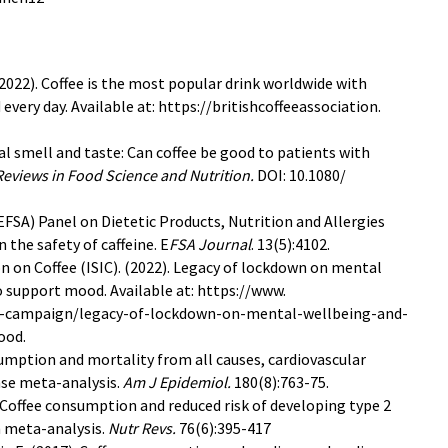
(2022). Coffee is the most popular drink worldwide with
very day. Available at: https://britishcoffeeassociation.
cal smell and taste: Can coffee be good to patients with
 Reviews in Food Science and Nutrition.
DOI: 10.1080/
FSA) Panel on Dietetic Products, Nutrition and Allergies
n the safety of caffeine. E
FSA Journal
. 13(5):4102.
on on Coffee (ISIC). (2022). Legacy of lockdown on mental
o support mood. Available at: https://www.
n-campaign/legacy-of-lockdown-on-mental-wellbeing-and-
ood.
nsumption and mortality from all causes, cardiovascular
nse meta-analysis.
Am J Epidemiol.
180(8):763-75.
 Coffee consumption and reduced risk of developing type 2
h meta-analysis.
Nutr Revs.
76(6):395-417