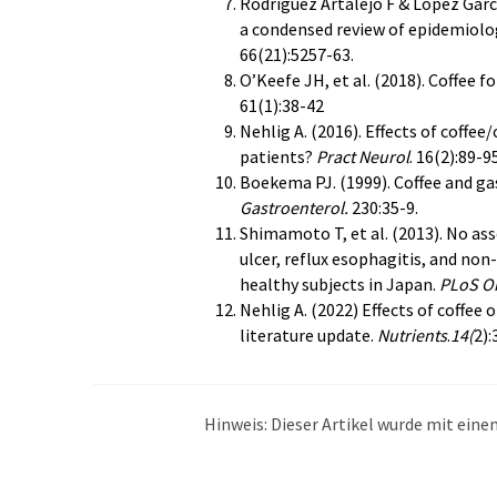
Rodriguez Artalejo F & Lopez Garc
a condensed review of epidemiolo
66(21):5257-63.
O’Keefe JH, et al. (2018). Coffee 
61(1):38-42
Nehlig A. (2016). Effects of coffee
patients?
Pract Neurol
. 16(2):89-95
Boekema PJ. (1999). Coffee and gas
Gastroenterol.
230:35-9.
Shimamoto T, et al. (2013). No as
ulcer, reflux esophagitis, and non-
healthy subjects in Japan.
PLoS O
Nehlig A. (2022) Effects of coffee 
literature update.
Nutrients
.
14(
2):
Hinweis: Dieser Artikel wurde mit ei
übersetzt. LUMITOS bietet diese auto
Bandbreite an aktuellen Nachrichten z