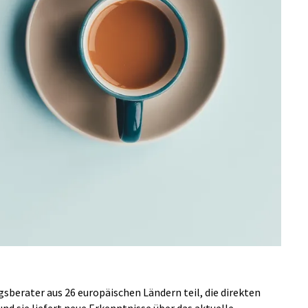
berater aus 26 europäischen Ländern teil, die direkten
d sie liefert neue Erkenntnisse über das aktuelle