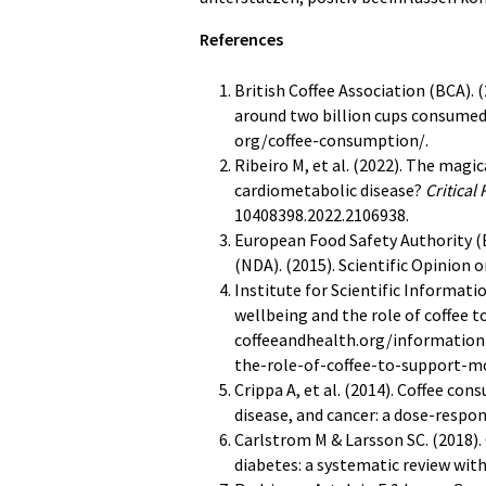
References
British Coffee Association (BCA). 
around two billion cups consumed e
org/coffee-consumption/.
Ribeiro M, et al. (2022). The magi
cardiometabolic disease?
Critical
10408398.2022.2106938.
European Food Safety Authority (E
(NDA). (2015). Scientific Opinion o
Institute for Scientific Informati
wellbeing and the role of coffee t
coffeeandhealth.org/informatio
the-role-of-coffee-to-support-m
Crippa A, et al. (2014). Coffee co
disease, and cancer: a dose-respo
Carlstrom M & Larsson SC. (2018).
diabetes: a systematic review wit