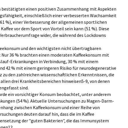
en bestätigten einen positiven Zusammenhang mit Aspekten
ngsfähigkeit, einschließlich einer verbesserten Wachsamkeit
61 %), einer Verbesserung der allgemeinen sportlichen
Kaffee vor dem Sport von Vorteil sein kann (51 %). Diese
-Verbraucherumfrage wider, die während des Lockdowns
ekonsum und den wichtigsten nicht übertragbaren
t: Nur 36 % brachten einen moderaten Kaffeekonsum mit
islauf-Erkrankungen in Verbindung, 30 % mit einem
und 42 % mit einem geringeren Risiko für neurodegenerative
 zu den zahlreichen wissenschaftlichen Erkenntnissen, die
n allen drei Krankheitsbereichen hinweisen5-9, von denen
engefasst sind.
rde ein vorsichtiger Konsum beobachtet, unter anderem
kungen (54 %). Aktuelle Untersuchungen zu Magen-Darm-
nhang zwischen Kaffeekonsum und einer Reihe von
rsuchungen deuten darauf hin, dass die im Kaffee
nsetzung der "guten Bakterien", die das Immunsystem
önnen12