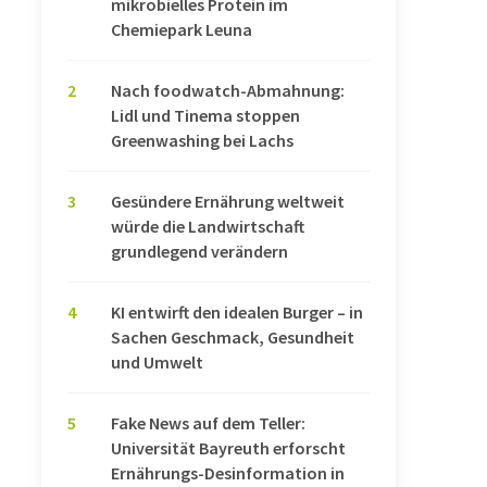
mikrobielles Protein im
Chemiepark Leuna
2
Nach foodwatch-Abmahnung:
Lidl und Tinema stoppen
Greenwashing bei Lachs
3
Gesündere Ernährung weltweit
würde die Landwirtschaft
grundlegend verändern
4
KI entwirft den idealen Burger – in
Sachen Geschmack, Gesundheit
und Umwelt
5
Fake News auf dem Teller:
Universität Bayreuth erforscht
Ernährungs-Desinformation in