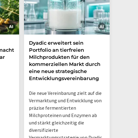
Dyadic erweitert sein
Danone
 macht
Portfolio an tierfreien
die Grü
ar
Milchprodukten für den
Ventur
kommerziellen Markt durch
Möglic
eine neue strategische
in Arge
Entwicklungsvereinbarung
Das neue
Die neue Vereinbarung zielt auf die
Danone A
Vermarktung und Entwicklung von
Hermano
präzise fermentierten
Logistik
Milchproteinen und Enzymen ab
einem D
und stärkt gleichzeitig die
diversifizierte
Vermarktungsstrategie von Dyadic.