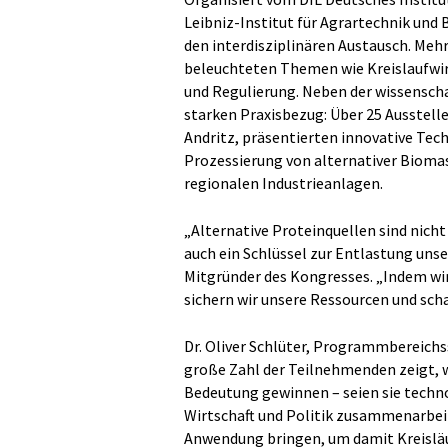
Leibniz-Institut für Agrartechnik und
den interdisziplinären Austausch. Meh
beleuchteten Themen wie Kreislaufwir
und Regulierung. Neben der wissenscha
starken Praxisbezug: Über 25 Ausstell
Andritz, präsentierten innovative Tec
Prozessierung von alternativer Bioma
regionalen Industrieanlagen.
„Alternative Proteinquellen sind nich
auch ein Schlüssel zur Entlastung unse
Mitgründer des Kongresses. „Indem wi
sichern wir unsere Ressourcen und sch
Dr. Oliver Schlüter, Programmbereich
große Zahl der Teilnehmenden zeigt, 
Bedeutung gewinnen – seien sie techno
Wirtschaft und Politik zusammenarbeit
Anwendung bringen, um damit Kreisläuf