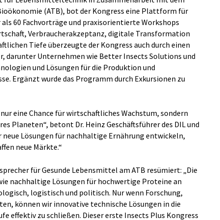
 Bioökonomie (ATB), bot der Kongress eine Plattform für
r als 60 Fachvorträge und praxisorientierte Workshops
tschaft, Verbraucherakzeptanz, digitale Transformation
ftlichen Tiefe überzeugte der Kongress auch durch einen
er, darunter Unternehmen wie Better Insects Solutions und
hnologien und Lösungen für die Produktion und
sse. Ergänzt wurde das Programm durch Exkursionen zu
t nur eine Chance für wirtschaftliches Wachstum, sondern
res Planeten“, betont Dr. Heinz Geschäftsführer des DIL und
r neue Lösungen für nachhaltige Ernährung entwickeln,
affen neue Märkte.“
ssprecher für Gesunde Lebensmittel am ATB resümiert: „Die
wie nachhaltige Lösungen für hochwertige Proteine an
logisch, logistisch und politisch. Nur wenn Forschung,
en, können wir innovative technische Lösungen in die
e effektiv zu schließen. Dieser erste Insects Plus Kongress