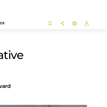
ER
ative
ward