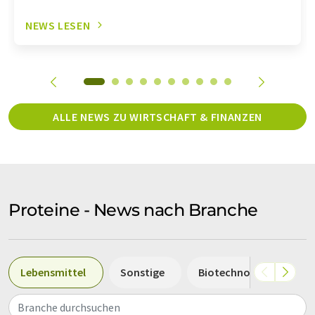
NEWS LESEN
ALLE NEWS ZU WIRTSCHAFT & FINANZEN
Proteine - News nach Branche
Lebensmittel
Sonstige
Biotechnologie
S
Branche durchsuchen