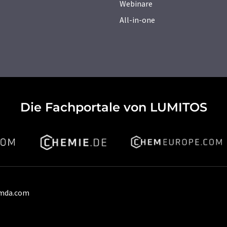
Webinare
All-in-one
Die Fachportale von LUMITOS
umda.com