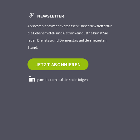
NEWSLETTER
Ab sofort nichts mehr verpassen: Unser Newsletter für
die Lebensmittel- und Getränkeindustrie bringt Sie
jeden Dienstag und Donnerstag auf den neuesten
Stand.
JETZT ABONNIEREN
yumda.com auf LinkedIn folgen