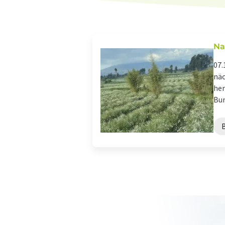
Na
07.
näc
her
Bun