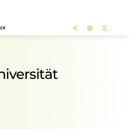
ER
iversität