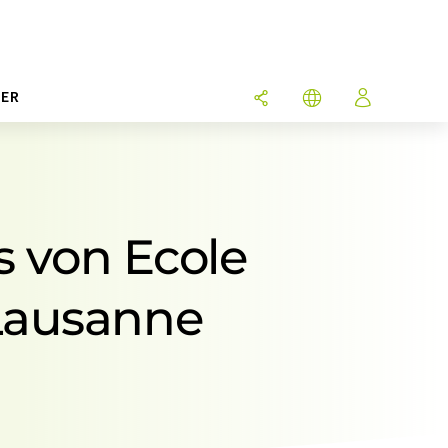
ER
s von Ecole
 Lausanne