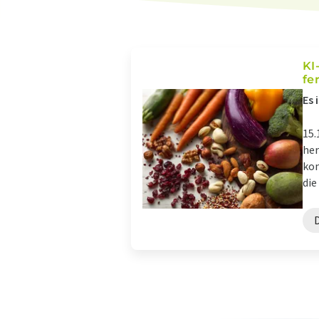
KI
fe
Es 
15.
her
kon
die