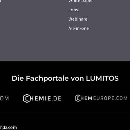
n
White paper
Jobs
Webinare
All-in-one
Die Fachportale von LUMITOS
umda.com