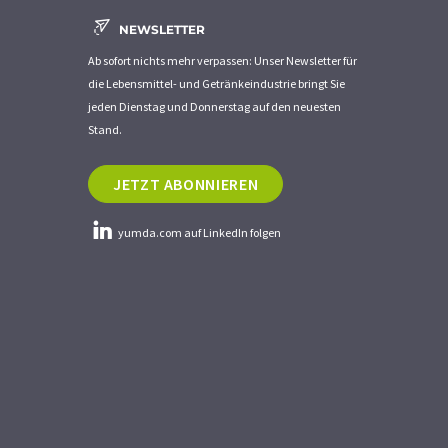
NEWSLETTER
Ab sofort nichts mehr verpassen: Unser Newsletter für
die Lebensmittel- und Getränkeindustrie bringt Sie
jeden Dienstag und Donnerstag auf den neuesten
Stand.
JETZT ABONNIEREN
yumda.com auf LinkedIn folgen