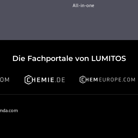
All-in-one
Die Fachportale von LUMITOS
umda.com