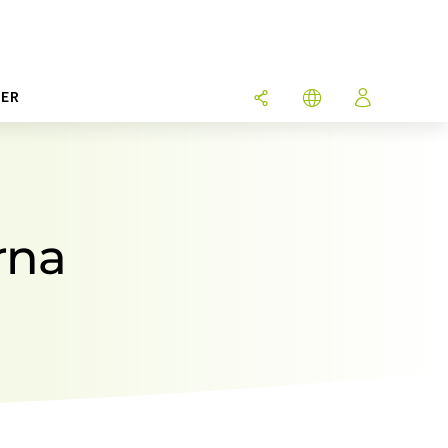
ER
rna