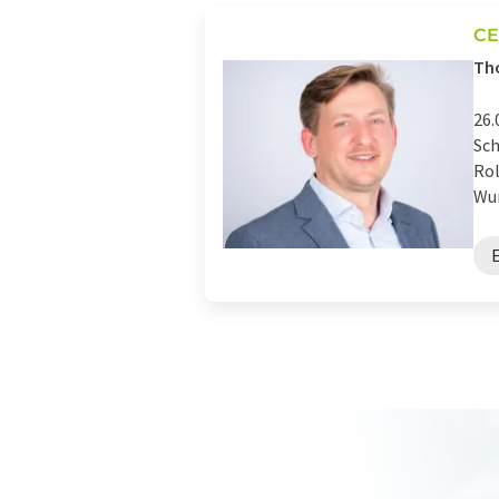
CE
Th
26.
Sch
Rol
Wun
E