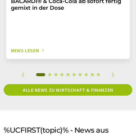
BACARDÍ® & Coca-Cola ab sofort fertig
gemixt in der Dose
NEWS LESEN
ALLE NEWS ZU WIRTSCHAFT & FINANZEN
%UCFIRST(topic)% - News aus