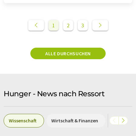
1
2
3
ALLE DURCHSUCHEN
Hunger - News nach Ressort
Wissenschaft
Wirtschaft & Finanzen
Politik & G