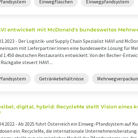
Pfandsystem
Einwegflaschen
Einwegpfandsystem
VI entwickelt mit McDonald's bundesweites Mehr
01.2023 -
Der Logistik- und Supply Chain Spezialist HAVI und McD
einsam mit Lieferpartner:innen eine bundesweite Lösung für Me
d 1.450 deutschen Restaurants entwickelt: Von der Becher-Entwic
 Rückgabe steuert HAVI ...
Pfandsystem
Getränkebehältnisse
Mehrwegverpacku
exibel, digital, hybrid: RecycleMe stellt Vision eine
r
04.2022 -
Ab 2025 führt Österreich ein Einweg-Pfandsystem auf K
dosen ein. RecycleMe, die internationale Unternehmensberatung i