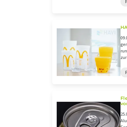
HA
09.
gem
run
zur
Fl
vo
25.
Alu