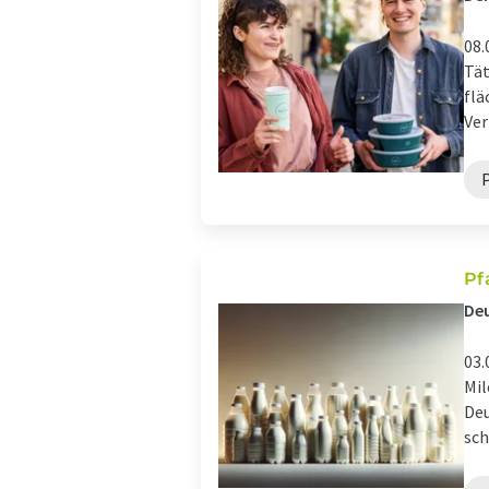
08.
Tät
flä
Ver
Pf
Deu
03.
Mil
Deu
sch