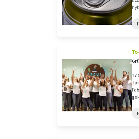
Eco
hyb
To
Grü
17.
Tak
Fab
gek