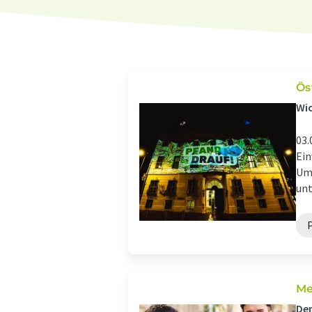
Ös
Wic
03.
Ein
Umw
unt
Me
Den