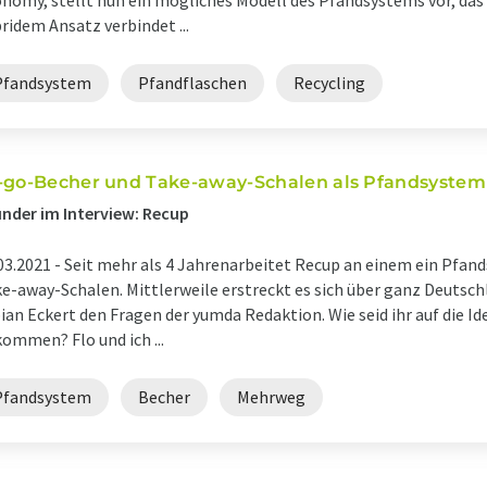
nomy, stellt nun ein mögliches Modell des Pfandsystems vor, das 
ridem Ansatz verbindet ...
Pfandsystem
Pfandflaschen
Recycling
-go-Becher und Take-away-Schalen als Pfandsystem
nder im Interview: Recup
03.2021 -
Seit mehr als 4 Jahrenarbeitet Recup an einem ein Pfan
e-away-Schalen. Mittlerweile erstreckt es sich über ganz Deutschl
ian Eckert den Fragen der yumda Redaktion. Wie seid ihr auf die I
ommen? Flo und ich ...
Pfandsystem
Becher
Mehrweg