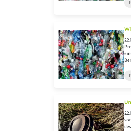
Wi
22.
Pro
ein
Ber
Um
22.
vor
des