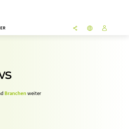
ER
ws
nd
Branchen
weiter