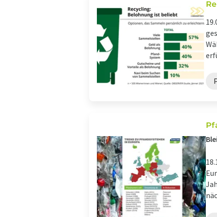
Re
19.
ges
Wäh
erf
Pf
Ble
18.
Eur
Jah
näc