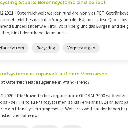
cycling-Studie: Belohnsysteme sind beliebt
02.2021 -
Österreichweit werden rund drei von vier PET-Getränkev
ammelt. Geht es nach den Vorgaben der EU, muss diese Quote bis
rend Bundesländer wie Tirol, Vorarlberg und das Burgenland die 
üllen, hinkt der urbane Raum und ...
Pfandsystem
Recycling
Verpackungen
andsysteme europaweit auf dem Vormarsch
ibt Österreich Nachzügler beim Pfand-Trend?
12.2020 -
Die Umweltschutzorganisation GLOBAL 2000 wirft einen B
opa - der Trend zu Pfandsystemen ist klar erkennbar. Zehn europ
ren ein Pfandsystem umgesetzt. Weitere zwölf Länder haben bere
hsten vier Jahren ...