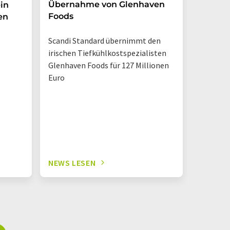
Übernahme von Glenhaven
in
Foods
en
Marktche
Verbrau
Scandi Standard übernimmt den
weiterhin
irischen Tiefkühlkostspezialisten
Trinkpäc
Glenhaven Foods für 127 Millionen
Euro
NEWS LESEN
NEWS L