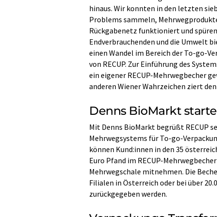
hinaus. Wir konnten in den letzten si
Problems sammeln, Mehrwegprodukte o
Rückgabenetz funktioniert und spüren
Endverbrauchenden und die Umwelt biete
einen Wandel im Bereich der To-go-Ver
von RECUP. Zur Einführung des Systems
ein eigener RECUP-Mehrwegbecher gew
anderen Wiener Wahrzeichen ziert den
Denns BioMarkt startet
Mit Denns BioMarkt begrüßt RECUP sei
Mehrwegsystems für To-go-Verpackungen
können Kund:innen in den 35 österrei
Euro Pfand im RECUP-Mehrwegbecher u
Mehrwegschale mitnehmen. Die Becher
Filialen in Österreich oder bei über 
zurückgegeben werden.