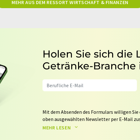
MEHR AUS DEM RESSORT WIRTSCHAFT & FINANZEN
Holen Sie sich die
Getränke-Branche 
Mit dem Absenden des Formulars willigen Sie 
oben ausgewählten Newsletter per E-Mail zus
weitergegeben. Die Speicherung und Verarbei
MEHR LESEN
auf Basis unserer
Datenschutzerklärung
. LUM