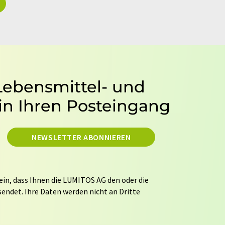
 Lebensmittel- und
in Ihren Posteingang
NEWSLETTER ABONNIEREN
ein, dass Ihnen die LUMITOS AG den oder die
endet. Ihre Daten werden nicht an Dritte
tung Ihrer Daten durch die LUMITOS AG erfolgt
ITOS darf Sie zum Zwecke der Werbung oder der