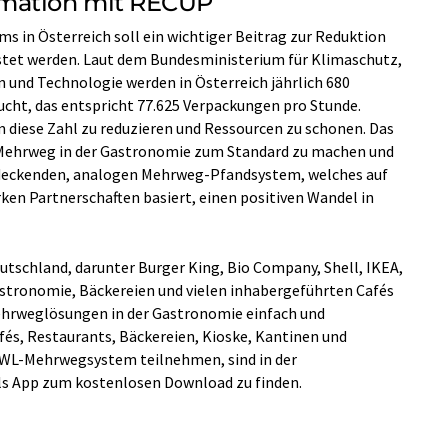
rmation mit RECUP
s in Österreich soll ein wichtiger Beitrag zur Reduktion
tet werden. Laut dem Bundesministerium für Klimaschutz,
n und Technologie werden in Österreich jährlich 680
cht, das entspricht 77.625 Verpackungen pro Stunde.
m diese Zahl zu reduzieren und Ressourcen zu schonen. Das
Mehrweg in der Gastronomie zum Standard zu machen und
ndeckenden, analogen Mehrweg-Pfandsystem, welches auf
ken Partnerschaften basiert, einen positiven Wandel in
eutschland, darunter Burger King, Bio Company, Shell, IKEA,
astronomie, Bäckereien und vielen inhabergeführten Cafés
ehrweglösungen in der Gastronomie einfach und
fés, Restaurants, Bäckereien, Kioske, Kantinen und
WL-Mehrwegsystem teilnehmen, sind in der
als App zum kostenlosen Download zu finden.