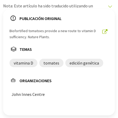
Nota: Este artículo ha sido traducido utilizando un
sistema informático sin intervención humana. LUMITOS
ofrece estas traducciones automáticas para presentar
PUBLICACIÓN ORIGINAL
una gama más amplia de noticias de actualidad. Como
este artículo ha sido traducido con traducción
Biofortified tomatoes provide a new route to vitamin D
automática, es posible que contenga errores de
sufficiency. Nature Plants.
vocabulario, sintaxis o gramática. El artículo original en
Inglés se puede encontrar
aquí
.
TEMAS
vitamina D
tomates
edición genética
ORGANIZACIONES
John Innes Centre