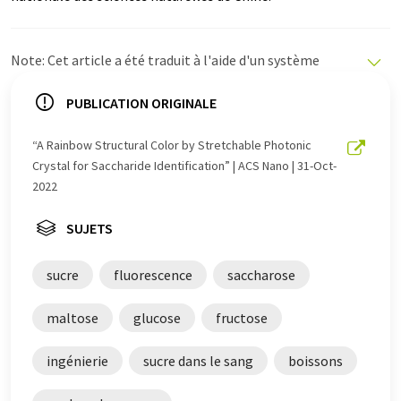
Note: Cet article a été traduit à l'aide d'un système
informatique sans intervention humaine. LUMITOS
propose ces traductions automatiques pour présenter
PUBLICATION ORIGINALE
un plus large éventail d'actualités. Comme cet article a
été traduit avec traduction automatique, il est possible
“A Rainbow Structural Color by Stretchable Photonic
qu'il contienne des erreurs de vocabulaire, de syntaxe ou
Crystal for Saccharide Identification” | ACS Nano | 31-Oct-
de grammaire. L'article original dans Anglais peut être
2022
trouvé
ici
.
SUJETS
sucre
fluorescence
saccharose
maltose
glucose
fructose
ingénierie
sucre dans le sang
boissons