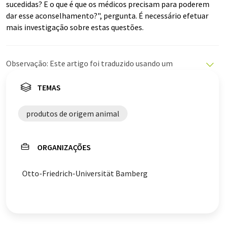
sucedidas? E o que é que os médicos precisam para poderem
dar esse aconselhamento?", pergunta. É necessário efetuar
mais investigação sobre estas questões.
Observação: Este artigo foi traduzido usando um
sistema de computador sem intervenção humana. A
LUMITOS oferece essas traduções automáticas para
TEMAS
apresentar uma gama mais ampla de notícias atuais.
Como este artigo foi traduzido com tradução
produtos de origem animal
automática, é possível que contenha erros de
vocabulário, sintaxe ou gramática. O artigo original em
Alemão pode ser encontrado
aqui
.
ORGANIZAÇÕES
Otto-Friedrich-Universität Bamberg