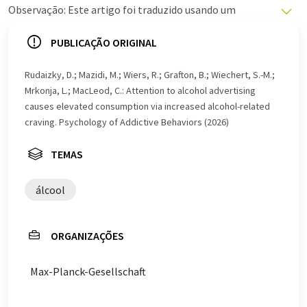
Observação: Este artigo foi traduzido usando um
sistema de computador sem intervenção humana. A
LUMITOS oferece essas traduções automáticas para
PUBLICAÇÃO ORIGINAL
apresentar uma gama mais ampla de notícias atuais.
Como este artigo foi traduzido com tradução
Rudaizky, D.; Mazidi, M.; Wiers, R.; Grafton, B.; Wiechert, S.-M.;
automática, é possível que contenha erros de
Mrkonja, L.; MacLeod, C.: Attention to alcohol advertising
vocabulário, sintaxe ou gramática. O artigo original em
causes elevated consumption via increased alcohol-related
Inglês pode ser encontrado
aqui
.
craving. Psychology of Addictive Behaviors (2026)
TEMAS
álcool
ORGANIZAÇÕES
Max-Planck-Gesellschaft