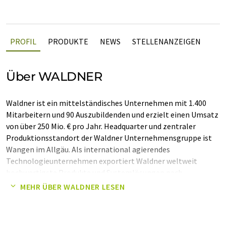
PROFIL
PRODUKTE
NEWS
STELLENANZEIGEN
Über WALDNER
Waldner ist ein mittelständisches Unternehmen mit 1.400
Mitarbeitern und 90 Auszubildenden und erzielt einen Umsatz
von über 250 Mio. € pro Jahr. Headquarter und zentraler
Produktionsstandort der Waldner Unternehmensgruppe ist
Wangen im Allgäu. Als international agierendes
Technologieunternehmen exportiert Waldner weltweit
hochwertigste Produkte und Systemlösungen nach
kundenspezifischen Anforderungen.
MEHR ÜBER WALDNER LESEN
Dabei reicht die Spanne von kleinen Labor-Unterbauten bis zu
größten Abfüllmaschinen für die Lebensmittelindustrie. Und