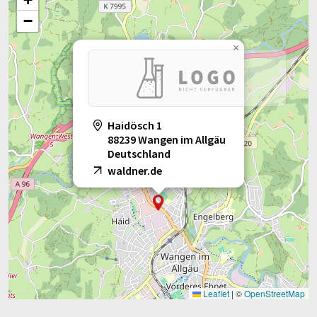
−
×
Haidösch 1
88239 Wangen im Allgäu
Deutschland
waldner.de
Leaflet
|
©
OpenStreetMap