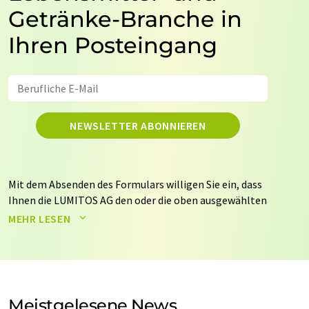
Getränke-Branche in
Ihren Posteingang
NEWSLETTER ABONNIEREN
Mit dem Absenden des Formulars willigen Sie ein, dass
Ihnen die LUMITOS AG den oder die oben ausgewählten
Newsletter per E-Mail zusendet. Ihre Daten werden
MEHR LESEN
nicht an Dritte weitergegeben. Die Speicherung und
Verarbeitung Ihrer Daten durch die LUMITOS AG erfolgt
auf Basis unserer
Datenschutzerklärung
. LUMITOS darf
Sie zum Zwecke der Werbung oder der Markt- und
Meinungsforschung per E-Mail kontaktieren. Ihre
Meistgelesene News