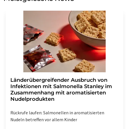
Einwilligung können Sie jederzeit ohne Angabe von
Gründen gegenüber der LUMITOS AG, Ernst-Augustin-
Str. 2, 12489 Berlin oder per E-Mail unter
widerruf@lumitos.com
mit Wirkung für die Zukunft
widerrufen. Zudem ist in jeder E-Mail ein Link zur
Abbestellung des entsprechenden Newsletters
enthalten.
Länderübergreifender Ausbruch von
Infektionen mit Salmonella Stanley im
Zusammenhang mit aromatisierten
Nudelprodukten
Rückrufe laufen: Salmonellen in aromatisierten
Nudeln betreffen vor allem Kinder