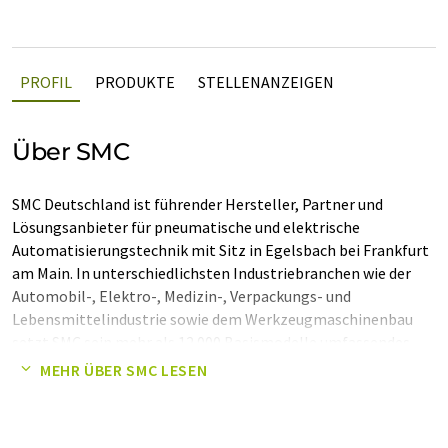
PROFIL
PRODUKTE
STELLENANZEIGEN
Über SMC
SMC Deutschland ist führender Hersteller, Partner und
Lösungsanbieter für pneumatische und elektrische
Automatisierungstechnik mit Sitz in Egelsbach bei Frankfurt
am Main. In unterschiedlichsten Industriebranchen wie der
Automobil-, Elektro-, Medizin-, Verpackungs- und
Lebensmittelindustrie sowie dem Werkzeugmaschinenbau
setzt SMC sein mehr als 12.000 Basismodelle umfassendes
Produktspektrum mit über 700.000 Varianten für individuelle
MEHR ÜBER SMC LESEN
Kundenlösungen ein.
Bundesweit sind mehr als 740 Mitarbeiter für SMC im Einsatz,