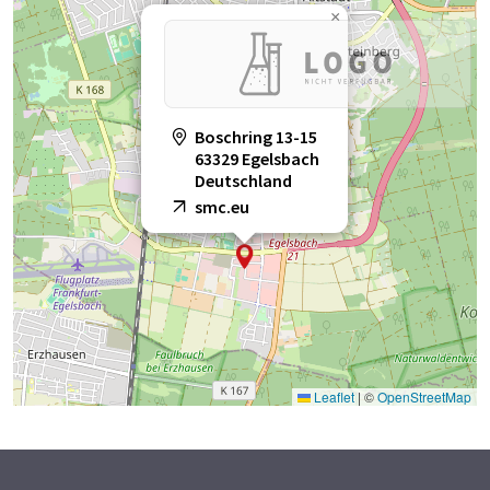
×
Boschring 13-15
63329 Egelsbach
Deutschland
smc.eu
Leaflet
|
©
OpenStreetMap