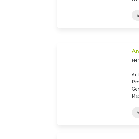
An
Her
Ant
Pro
Ger
Mes