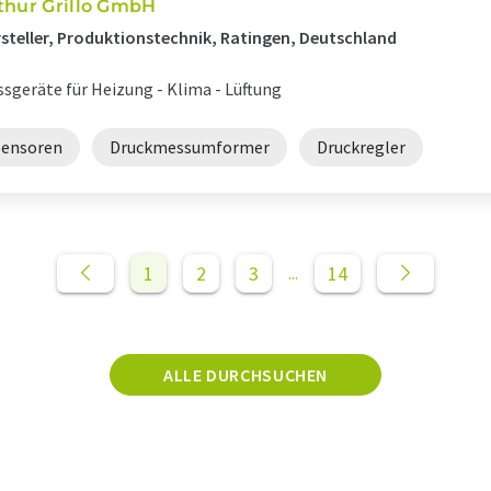
thur Grillo GmbH
steller, Produktionstechnik, Ratingen, Deutschland
sgeräte für Heizung - Klima - Lüftung
Sensoren
Druckmessumformer
Druckregler
1
2
3
14
...
ALLE DURCHSUCHEN