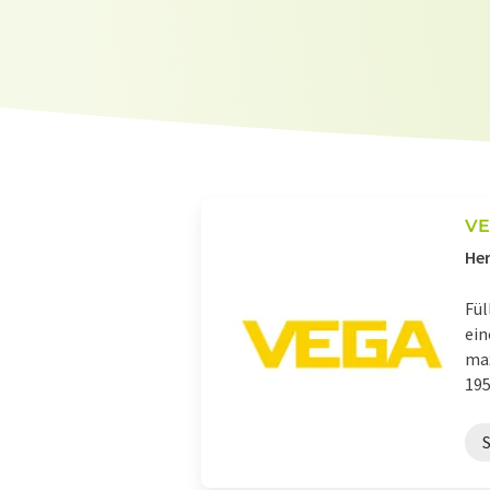
VE
Her
Fül
ein
max
1959