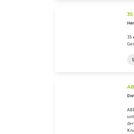
3S
Her
3S 
Gem
AB
Die
ABB
unt
der
Kno