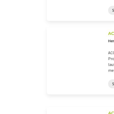
AC
Her
ACO
Pro
lau
meh
AC