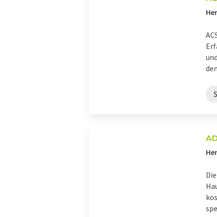
Her
ACS
Erf
und
den 
A
Her
Die
Hau
kos
spe