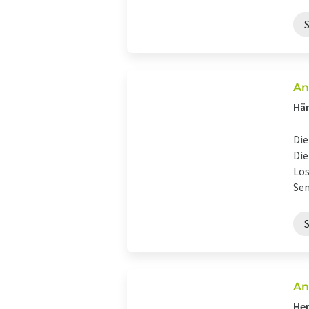
An
Hän
Die
Die
Lös
Sen
An
Her