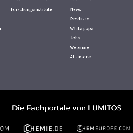
Forschungsinstitute
News
Produkte
n
White paper
Jobs
Webinare
All-in-one
Die Fachportale von LUMITOS