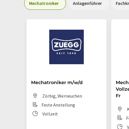
Mechatroniker
Anlagenführer
Fachkr
Mechatroniker m/w/d
Mecha
Vollz
Zörbig, Werneuchen
Fr
Feste Anstellung
K
Vollzeit
F
V