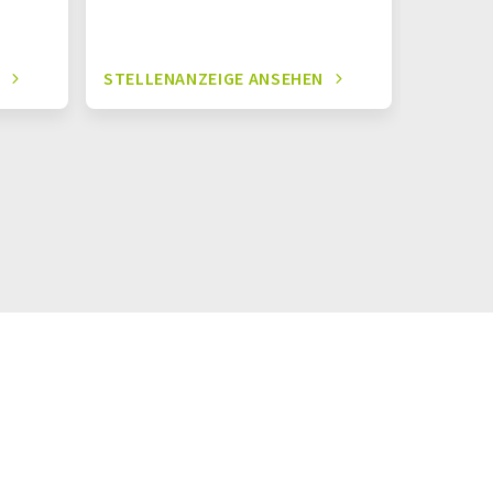
N
STELLENANZEIGE ANSEHEN
STELLE