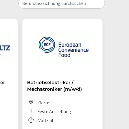
Berufsbezeichnung durchsuchen
ker
Betriebselektriker /
Mechat
Mechatroniker (m/w/d)
Dis
Garrel
Fes
Feste Anstellung
Vol
Vollzeit