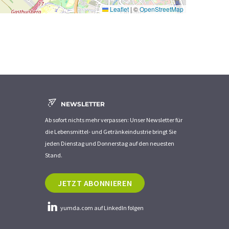
Leaflet
|
©
OpenStreetMap
NEWSLETTER
Ab sofort nichts mehr verpassen: Unser Newsletter für
die Lebensmittel- und Getränkeindustrie bringt Sie
jeden Dienstag und Donnerstag auf den neuesten
Stand.
JETZT ABONNIEREN
yumda.com auf LinkedIn folgen