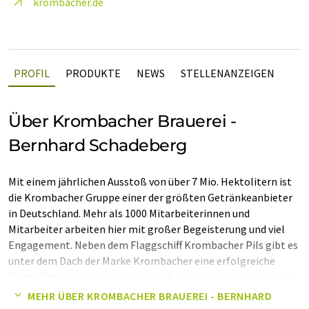
krombacher.de
PROFIL
PRODUKTE
NEWS
STELLENANZEIGEN
Über Krombacher Brauerei -
Bernhard Schadeberg
Mit einem jährlichen Ausstoß von über 7 Mio. Hektolitern ist
die Krombacher Gruppe einer der größten Getränkeanbieter
in Deutschland. Mehr als 1000 Mitarbeiterinnen und
Mitarbeiter arbeiten hier mit großer Begeisterung und viel
Engagement. Neben dem Flaggschiff Krombacher Pils gibt es
unter dem Dach der Marke Krombacher eine erfolgreiche
Sortenfamilie, die kontinuierlich durch weitere Innovationen
bereichert wird. Zu unserem Portfolio gehören auch die
MEHR ÜBER KROMBACHER BRAUEREI - BERNHARD
starken und bestens eingeführten Marken Schweppes,