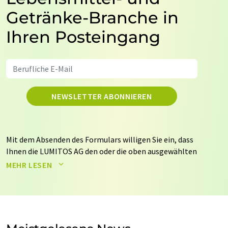
Getränke-Branche in
Ihren Posteingang
NEWSLETTER ABONNIEREN
Mit dem Absenden des Formulars willigen Sie ein, dass
Ihnen die LUMITOS AG den oder die oben ausgewählten
Newsletter per E-Mail zusendet. Ihre Daten werden
MEHR LESEN
nicht an Dritte weitergegeben. Die Speicherung und
Verarbeitung Ihrer Daten durch die LUMITOS AG erfolgt
auf Basis unserer
Datenschutzerklärung
. LUMITOS darf
Sie zum Zwecke der Werbung oder der Markt- und
Meinungsforschung per E-Mail kontaktieren. Ihre