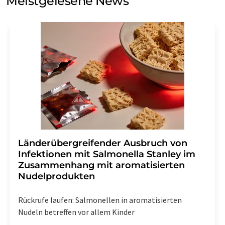
Meistgelesene News
Einwilligung können Sie jederzeit ohne Angabe von
Gründen gegenüber der LUMITOS AG, Ernst-Augustin-
Str. 2, 12489 Berlin oder per E-Mail unter
widerruf@lumitos.com
mit Wirkung für die Zukunft
widerrufen. Zudem ist in jeder E-Mail ein Link zur
Abbestellung des entsprechenden Newsletters
enthalten.
Länderübergreifender Ausbruch von
Infektionen mit Salmonella Stanley im
Zusammenhang mit aromatisierten
Nudelprodukten
Rückrufe laufen: Salmonellen in aromatisierten
Nudeln betreffen vor allem Kinder