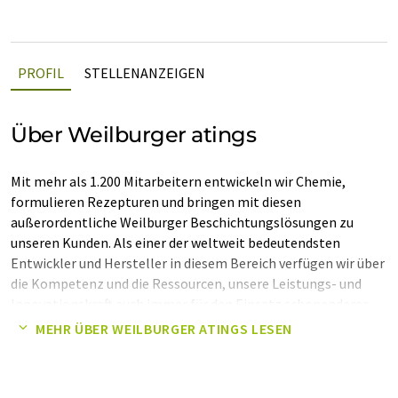
PROFIL
STELLENANZEIGEN
Über Weilburger atings
Mit mehr als 1.200 Mitarbeitern entwickeln wir Chemie,
formulieren Rezepturen und bringen mit diesen
außerordentliche Weilburger Beschichtungslösungen zu
unseren Kunden. Als einer der weltweit bedeutendsten
Entwickler und Hersteller in diesem Bereich verfügen wir über
die Kompetenz und die Ressourcen, unsere Leistungs- und
Innovationskraft auch immer für den Einsatz schonenderer
wie nachhaltigerer Systeme einzusetzen. Unsere globale
MEHR ÜBER WEILBURGER ATINGS LESEN
Ausrichtung schafft für die Beschichtungslösung wie für den
Service kurze Wege zum Kunden. Für unsere Berater und
Chemiker bedeutet das exakte Bedarfs- und Marktkenntnisse,