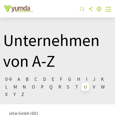
Unternehmen
von A-Z
0-9
A
B
C
D
E
F
G
H
I
J
K
L
M
N
O
P
Q
R
S
T
U
V
W
X
Y
Z
ültje GmbH (DE)