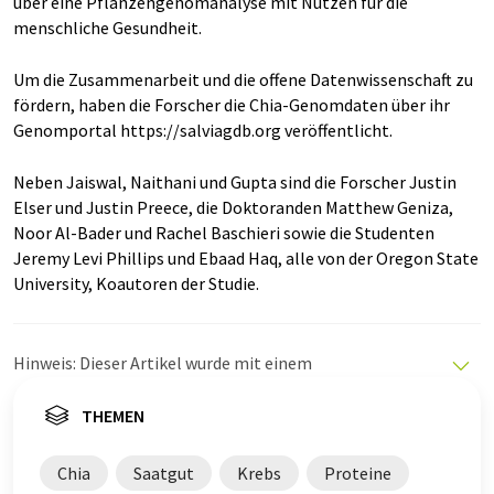
über eine Pflanzengenomanalyse mit Nutzen für die
menschliche Gesundheit.
Um die Zusammenarbeit und die offene Datenwissenschaft zu
fördern, haben die Forscher die Chia-Genomdaten über ihr
Genomportal https://salviagdb.org veröffentlicht.
Neben Jaiswal, Naithani und Gupta sind die Forscher Justin
Elser und Justin Preece, die Doktoranden Matthew Geniza,
Noor Al-Bader und Rachel Baschieri sowie die Studenten
Jeremy Levi Phillips und Ebaad Haq, alle von der Oregon State
University, Koautoren der Studie.
Hinweis: Dieser Artikel wurde mit einem
Computersystem ohne menschlichen Eingriff übersetzt.
LUMITOS bietet diese automatischen Übersetzungen
THEMEN
an, um eine größere Bandbreite an aktuellen
Nachrichten zu präsentieren. Da dieser Artikel mit
Chia
Saatgut
Krebs
Proteine
automatischer Übersetzung übersetzt wurde, ist es