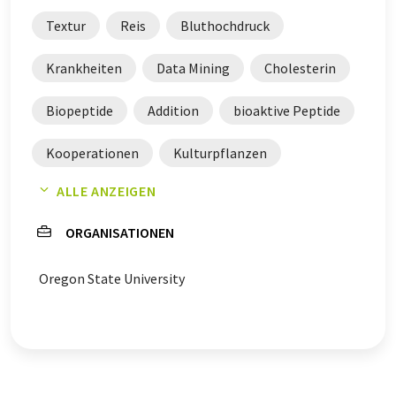
möglich, dass er Fehler im Vokabular, in der Syntax oder
Textur
Reis
Bluthochdruck
in der Grammatik enthält. Den ursprünglichen Artikel in
Englisch finden Sie
hier
.
Krankheiten
Data Mining
Cholesterin
Biopeptide
Addition
bioaktive Peptide
Kooperationen
Kulturpflanzen
ALLE ANZEIGEN
Gesundheit
Genomanalysen
ORGANISATIONEN
Oregon State University