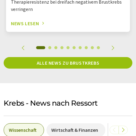
Therapieresistenz bei dreifach negativem Brustkrebs
verringern
NEWS LESEN
ALLE NEWS ZU BRUSTKREBS
Krebs - News nach Ressort
Wissenschaft
Wirtschaft & Finanzen
Politik & G