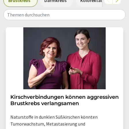
Brustkrebs
Darmkrebs
Kolorektalkrebs
P
Themen durchsuchen
Kirschverbindungen können aggressiven
Brustkrebs verlangsamen
Naturstoffe in dunklen Süßkirschen könnten
Tumorwachstum, Metastasierung und