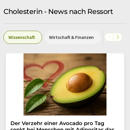
Cholesterin - News nach Ressort
Wissenschaft
Wirtschaft & Finanzen
Politik & G
Der Verzehr einer Avocado pro Tag
senkt bei Menschen mit Adipositas das