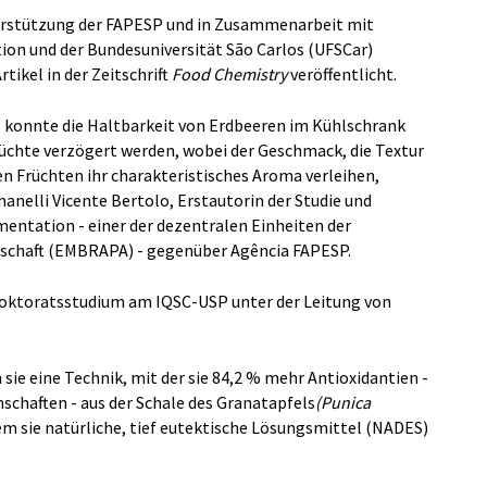
nterstützung der FAPESP und in Zusammenarbeit mit
n und der Bundesuniversität São Carlos (UFSCar)
tikel in der Zeitschrift
Food Chemistry
veröffentlicht.
g konnte die Haltbarkeit von Erdbeeren im Kühlschrank
üchte verzögert werden, wobei der Geschmack, die Textur
en Früchten ihr charakteristisches Aroma verleihen,
manelli Vicente Bertolo, Erstautorin der Studie und
ntation - einer der dezentralen Einheiten der
lschaft (EMBRAPA) - gegenüber Agência FAPESP.
Doktoratsstudium am IQSC-USP unter der Leitung von
ie eine Technik, mit der sie 84,2 % mehr Antioxidantien -
chaften - aus der Schale des Granatapfels
(Punica
em sie natürliche, tief eutektische Lösungsmittel (NADES)