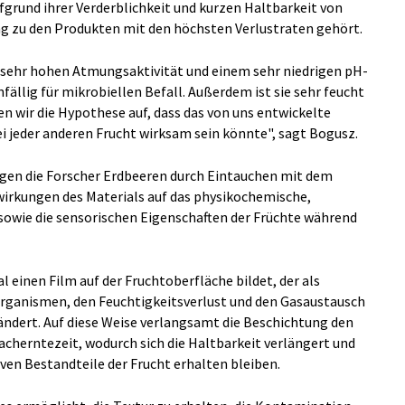
fgrund ihrer Verderblichkeit und kurzen Haltbarkeit von
ng zu den Produkten mit den höchsten Verlustraten gehört.
er sehr hohen Atmungsaktivität und einem sehr niedrigen pH-
anfällig für mikrobiellen Befall. Außerdem ist sie sehr feucht
ten wir die Hypothese auf, dass das von uns entwickelte
ei jeder anderen Frucht wirksam sein könnte", sagt Bogusz.
gen die Forscher Erdbeeren durch Eintauchen mit dem
wirkungen des Materials auf das physikochemische,
 sowie die sensorischen Eigenschaften der Früchte während
l einen Film auf der Fruchtoberfläche bildet, der als
organismen, den Feuchtigkeitsverlust und den Gasaustausch
ändert. Auf diese Weise verlangsamt die Beschichtung den
acherntezeit, wodurch sich die Haltbarkeit verlängert und
tiven Bestandteile der Frucht erhalten bleiben.