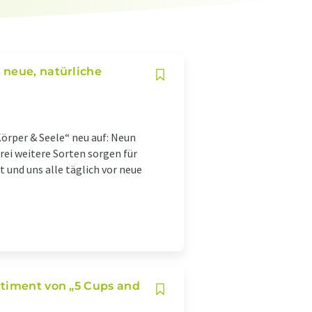
 neue, natürliche
örper & Seele“ neu auf: Neun
ei weitere Sorten sorgen für
 und uns alle täglich vor neue
rtiment von „5 Cups and