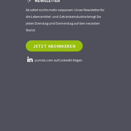
NEWSLETTER
Ab sofort nichts mehr verpassen: Unser Newsletter für
die Lebensmittel- und Getränkeindustrie bringt Sie
jeden Dienstag und Donnerstag auf den neuesten
Stand.
JETZT ABONNIEREN
yumda.com auf LinkedIn folgen