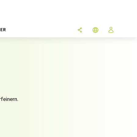
ER
feinern.