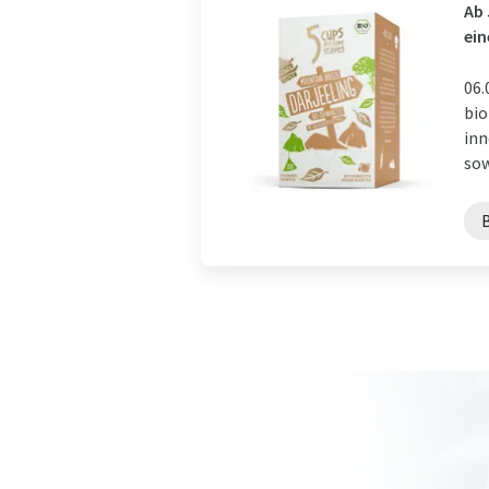
Ab 
ein
06.
bio
inn
sow