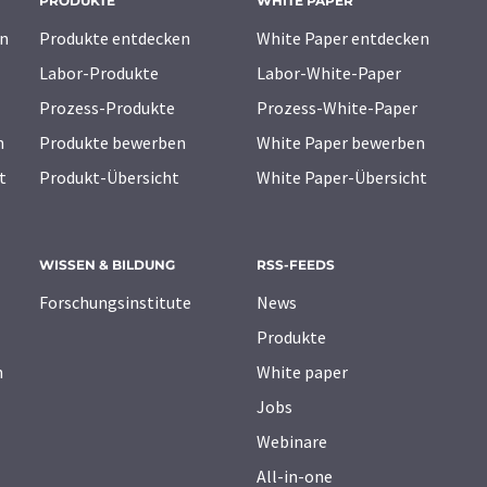
PRODUKTE
WHITE PAPER
n
Produkte entdecken
White Paper entdecken
Labor-Produkte
Labor-White-Paper
Prozess-Produkte
Prozess-White-Paper
n
Produkte bewerben
White Paper bewerben
t
Produkt-Übersicht
White Paper-Übersicht
WISSEN & BILDUNG
RSS-FEEDS
Forschungsinstitute
News
Produkte
n
White paper
Jobs
Webinare
All-in-one