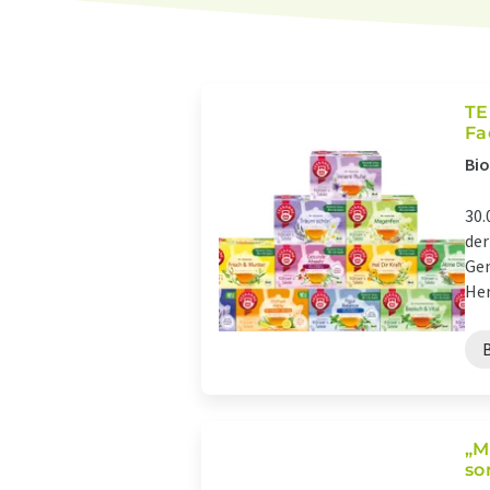
TE
Fa
Bio
30.
der
Gen
Her
„M
so