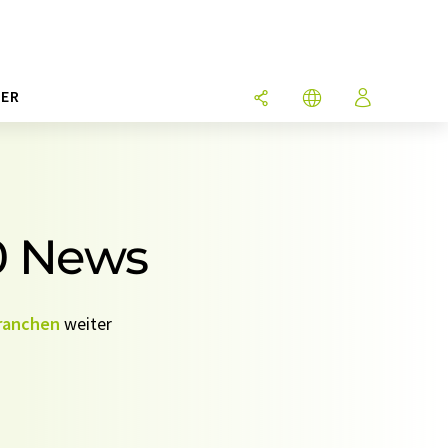
ER
0 News
ranchen
weiter