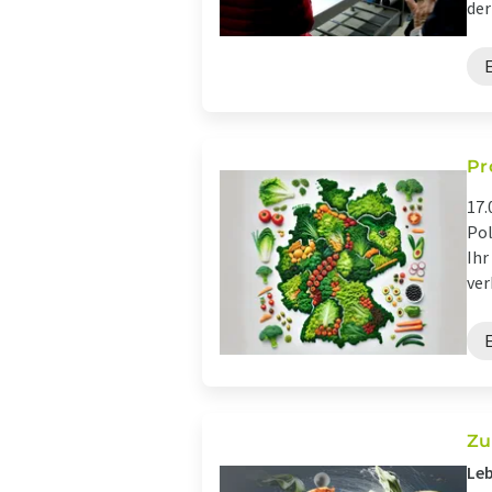
der
Pr
17.
Pol
Ihr
ver
Zu
Leb