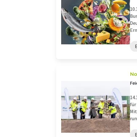
10.
Bun
Deu
Ern
No
Fei
14.
für
Mit
run