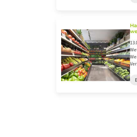
Ha
we
13.
Wet
Wer
Ver