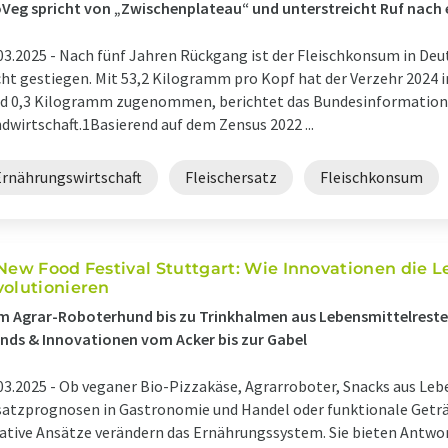
Veg spricht von „Zwischenplateau“ und unterstreicht Ruf nach
03.2025 -
Nach fünf Jahren Rückgang ist der Fleischkonsum in Deu
cht gestiegen. Mit 53,2 Kilogramm pro Kopf hat der Verzehr 2024 
nd 0,3 Kilogramm zugenommen, berichtet das Bundesinformatio
dwirtschaft.1Basierend auf dem Zensus 2022 ...
Ernährungswirtschaft
Fleischersatz
Fleischkonsum
 New Food Festival Stuttgart: Wie Innovationen die
volutionieren
 Agrar-Roboterhund bis zu Trinkhalmen aus Lebensmittelresten
nds & Innovationen vom Acker bis zur Gabel
03.2025 -
Ob veganer Bio-Pizzakäse, Agrarroboter, Snacks aus Le
atzprognosen in Gastronomie und Handel oder funktionale Geträn
ative Ansätze verändern das Ernährungssystem. Sie bieten Antwo