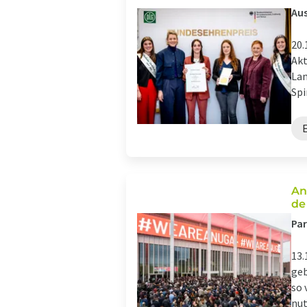
Aus
20.
Akt
Lan
Spi
An
de
Par
13.
geb
so 
nut