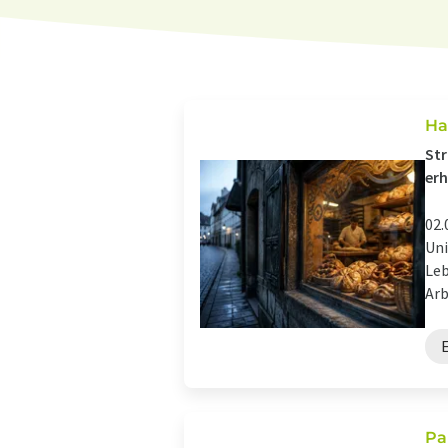
Ha
Str
er
02.
Uni
Leb
Arb
Pa