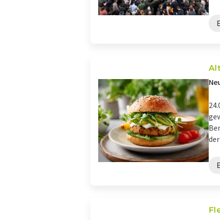
Al
Neu
24.
gew
Ber
der
Fl