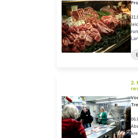
Pro
31.
lei
ru
Lan
2.
re
Vom
Tre
06.
Abs
kre