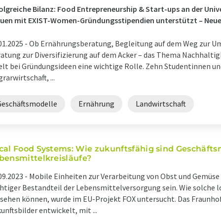
olgreiche Bilanz: Food Entrepreneurship & Start-ups an der Univ
auen mit EXIST-Women-Gründungsstipendien unterstützt – Neue
01.2025 -
Ob Ernährungsberatung, Begleitung auf dem Weg zur Um
atung zur Diversifizierung auf dem Acker – das Thema Nachhaltigk
elt bei Gründungsideen eine wichtige Rolle. Zehn Studentinnen u
grarwirtschaft, ...
Geschäftsmodelle
Ernährung
Landwirtschaft
cal Food Systems: Wie zukunftsfähig sind Geschäftsm
bensmittelkreisläufe?
09.2023 -
Mobile Einheiten zur Verarbeitung von Obst und Gemüse 
htiger Bestandteil der Lebensmittelversorgung sein. Wie solche 
sehen können, wurde im EU-Projekt FOX untersucht. Das Fraunhofe
unftsbilder entwickelt, mit ...