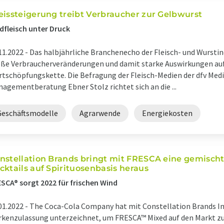
eissteigerung treibt Verbraucher zur Gelbwurst
dfleisch unter Druck
11.2022 -
Das halbjährliche Branchenecho der Fleisch- und Wurstin
ße Verbraucherveränderungen und damit starke Auswirkungen au
tschöpfungskette. Die Befragung der Fleisch-Medien der dfv Med
agementberatung Ebner Stolz richtet sich an die ...
Geschäftsmodelle
Agrarwende
Energiekosten
nstellation Brands bringt mit FRESCA eine gemischt
cktails auf Spirituosenbasis heraus
SCA® sorgt 2022 für frischen Wind
01.2022 -
The Coca-Cola Company hat mit Constellation Brands Inc
kenzulassung unterzeichnet, um FRESCA™ Mixed auf den Markt zu 