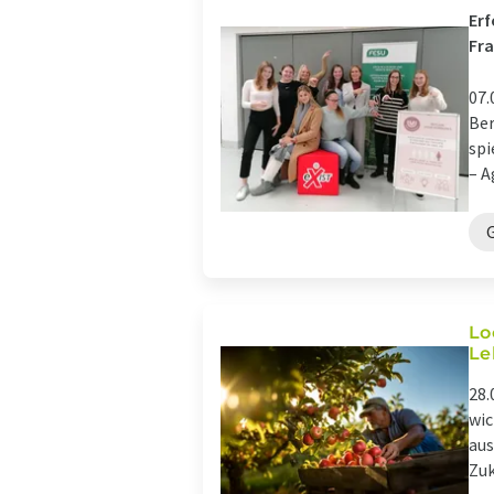
Erf
Fr
07.
Ber
spi
– A
Lo
Le
28.
wic
aus
Zuk