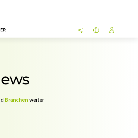
ER
News
nd
Branchen
weiter