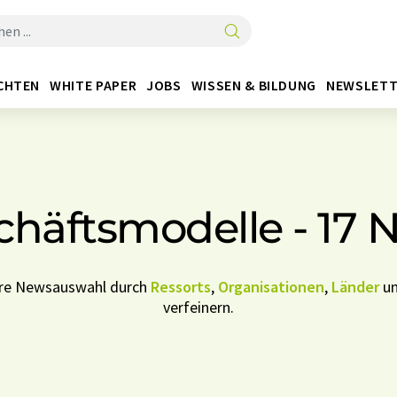
CHTEN
WHITE PAPER
JOBS
WISSEN & BILDUNG
NEWSLETT
chäftsmodelle - 17 
Ihre Newsauswahl durch
Ressorts
,
Organisationen
,
Länder
u
verfeinern.