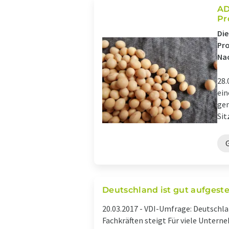
AD
Pr
Die
Pro
Nac
28.
ein
gen
Sit
Deutschland ist gut aufgestel
20.03.2017 -
VDI-Umfrage: Deutschland
Fachkräften steigt Für viele Unterne