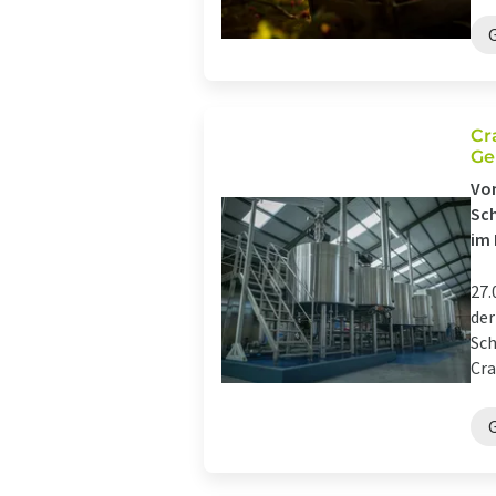
Cr
Ge
Von
Sch
im 
27.
der
Sch
Cra