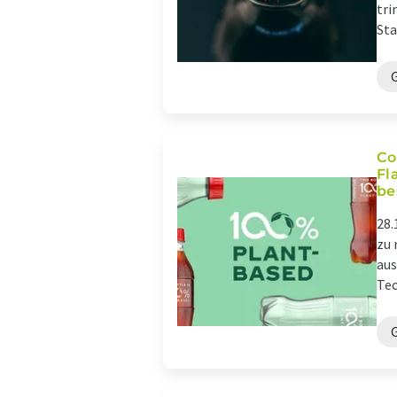
tri
Sta
Co
Fl
be
28.
zu 
aus
Tec