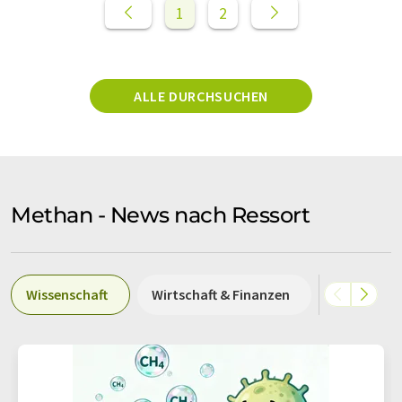
1
2
ALLE DURCHSUCHEN
Methan - News nach Ressort
Wissenschaft
Wirtschaft & Finanzen
Politik & G