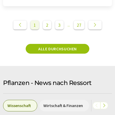
1
2
3
27
...
ALLE DURCHSUCHEN
Pflanzen - News nach Ressort
Wissenschaft
Wirtschaft & Finanzen
Politik & G