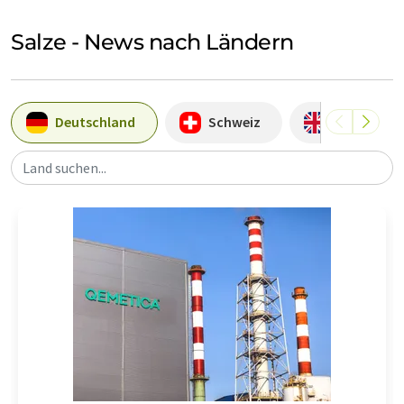
Salze - News nach Ländern
Deutschland
Schweiz
Großbritan
Land suchen...