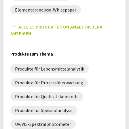
Elementaranalyse-Whitepaper
ICP-OES-Whitepaper
ALLE 15 PRODUKTE VON ANALYTIK JENA
ANZEIGEN
Lebensmittelanalytik-Whitepaper
Online Prozessüberwachung-Whitepaper
Produkte zum Thema
Prozessüberwachung-Whitepaper
Produkte für Lebensmittelanalytik
Qualitätskontrolle-Whitepaper
Produkte für Prozessüberwachung
Schwefelanalyse-Whitepaper
Produkte für Qualitätskontrolle
Speiseölanalyse-Whitepaper
Produkte für Speiseölanalyse
Stickstoffanalyse-Whitepaper
UV/VIS-Spektralphotometer