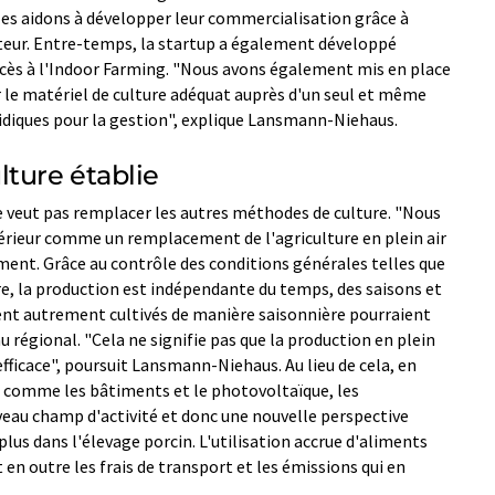
les aidons à développer leur commercialisation grâce à
ateur. Entre-temps, la startup a également développé
'accès à l'Indoor Farming. "Nous avons également mis en place
le matériel de culture adéquat auprès d'un seul et même
uridiques pour la gestion", explique Lansmann-Niehaus.
ture établie
veut pas remplacer les autres méthodes de culture. "Nous
térieur comme un remplacement de l'agriculture en plein air
nt. Grâce au contrôle des conditions générales telles que
re, la production est indépendante du temps, des saisons et
aient autrement cultivés de manière saisonnière pourraient
u régional. "Cela ne signifie pas que la production en plein
s efficace", poursuit Lansmann-Niehaus. Au lieu de cela, en
es comme les bâtiments et le photovoltaïque, les
uveau champ d'activité et donc une nouvelle perspective
t plus dans l'élevage porcin. L'utilisation accrue d'aliments
 en outre les frais de transport et les émissions qui en