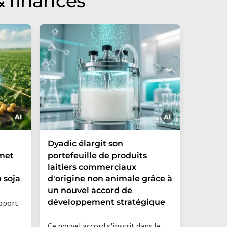
 finances
Dyadic élargit son
Danone 
 met
portefeuille de produits
créatio
laitiers commerciaux
et ouvr
 soja
d'origine non animale grâce à
dans le
un nouvel accord de
Argent
développement stratégique
apport
La nouve
Ce nouvel accord s'inscrit dans le
Danone A