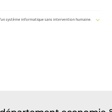
e d'un système informatique sans intervention humaine.
matiques pour présenter un plus large éventail
raduit avec traduction automatique, il est possible
ire, de syntaxe ou de grammaire. L'article original dans