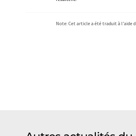
Note: Cet article a été traduit à l'aid
LUMITOS propose ces traductions auto
d'actualités. Comme cet article a été t
qu'il contienne des erreurs de vocabula
Allemand peut être trouvé
ici
.