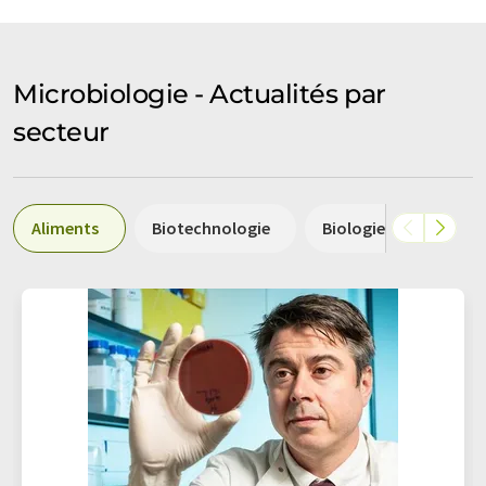
Microbiologie - Actualités par
secteur
Aliments
Biotechnologie
Biologie
Médec