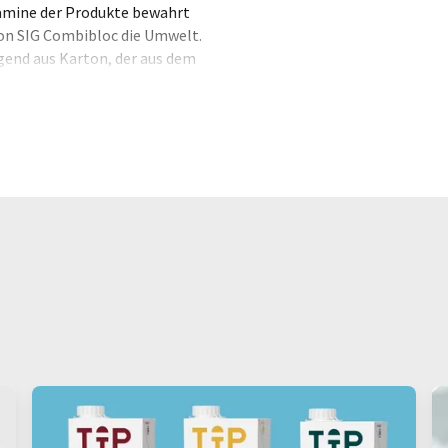
tamine der Produkte bewahrt
on SIG Combibloc die Umwelt.
gend aus Karton, der aus dem
senkt den Verbrauch fossiler
phase CO2 aufnehmen und
te Wälder auch, das Klima zu