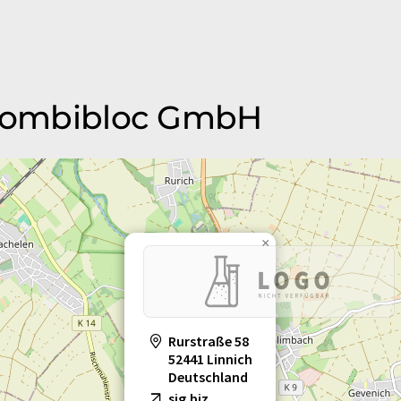
G Combibloc GmbH
×
Rurstraße 58
52441 Linnich
Deutschland
sig.biz