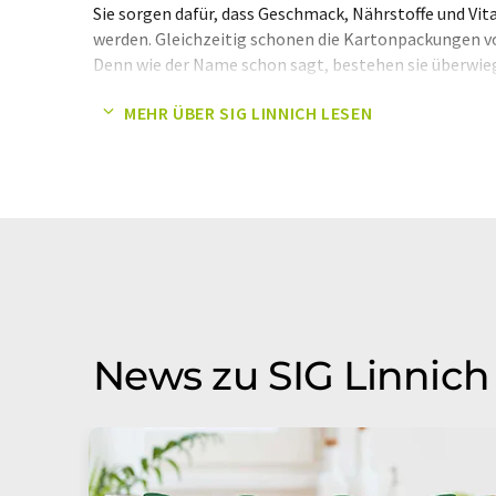
Sie sorgen dafür, dass Geschmack, Nährstoffe und Vi
werden. Gleichzeitig schonen die Kartonpackungen v
Denn wie der Name schon sagt, bestehen sie überwie
nachwachsenden Rohstoff Holz hergestellt wird. Das 
MEHR ÜBER SIG LINNICH LESEN
Rohstoffe wie Öl. Und weil Bäume in der Wachstums
Sauerstoff abgeben, helfen nachhaltig bewirtschafte
schützen.
News zu SIG Linnich