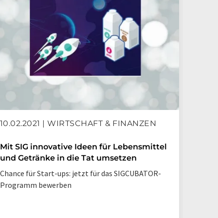
10.02.2021 | WIRTSCHAFT & FINANZEN
23.0
Mit SIG innovative Ideen für Lebensmittel
SIG i
und Getränke in die Tat umsetzen
Molke
Chance für Start-ups: jetzt für das SIGCUBATOR-
Neues 
Programm bewerben
der Ab