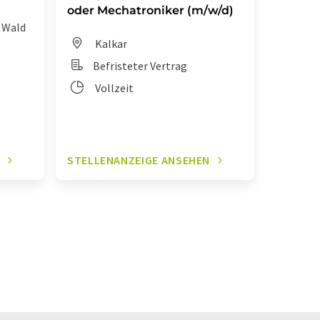
oder Mechatroniker (m/w/d)
Mechat
 Wald
Kalkar
Gu
Befristeter Vertrag
Aus
Vollzeit
Vol
N
STELLENANZEIGE ANSEHEN
STELLE