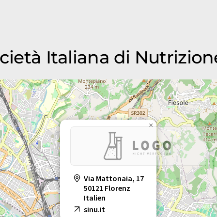
ocietà Italiana di Nutriz
×
Via Mattonaia, 17
50121 Florenz
Italien
sinu.it