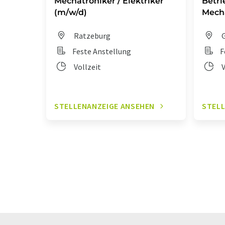
Mechatroniker / Elektriker
Betri
(m/w/d)
Mecha
Ratzeburg
G
Feste Anstellung
F
Vollzeit
V
STELLENANZEIGE ANSEHEN
STELL