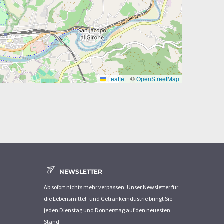
Leaflet
|
©
OpenStreetMap
NEWSLETTER
Ab sofort nichts mehr verpassen: Unser Newsletter für
die Lebensmittel- und Getränkeindustrie bringt Sie
jeden Dienstag und Donnerstag auf den neuesten
Stand.