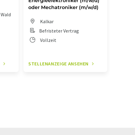
Energieelektroniker (m/w/d)
Ausbil
oder Mechatroniker (m/w/d)
Mechat
 Wald
Kalkar
Gu
Befristeter Vertrag
Aus
Vollzeit
Vol
N
STELLENANZEIGE ANSEHEN
STELLE