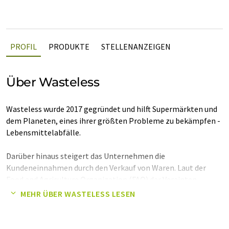
PROFIL
PRODUKTE
STELLENANZEIGEN
Über Wasteless
Wasteless wurde 2017 gegründet und hilft Supermärkten und
dem Planeten, eines ihrer größten Probleme zu bekämpfen -
Lebensmittelabfälle.
Darüber hinaus steigert das Unternehmen die
Kundeneinnahmen durch den Verkauf von Waren. Laut der
Food and Agriculture Organization (FAO) der Vereinten
Nationen kosten Lebensmittelverluste und -abfälle in den
MEHR ÜBER WASTELESS LESEN
Industrieländern rund 680 Milliarden US-Dollar und in den
Entwicklungsländern 310 Milliarden US-Dollar.