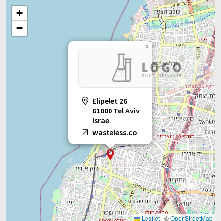
+
−
×
Elipelet 26
61000 Tel Aviv
Israel
wasteless.co
Leaflet
|
©
OpenStreetMap