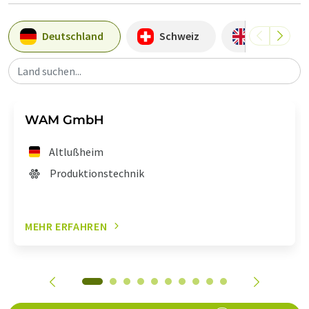
Deutschland
Schweiz
Großbritan
Land suchen...
WAM GmbH
Altlußheim
Produktionstechnik
MEHR ERFAHREN