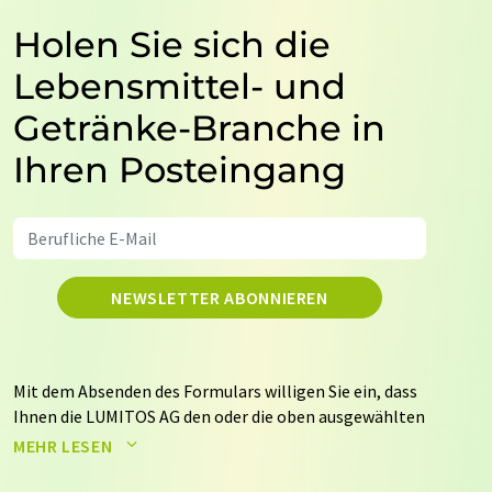
Holen Sie sich die
Lebensmittel- und
Getränke-Branche in
Ihren Posteingang
NEWSLETTER ABONNIEREN
Mit dem Absenden des Formulars willigen Sie ein, dass
Ihnen die LUMITOS AG den oder die oben ausgewählten
Newsletter per E-Mail zusendet. Ihre Daten werden
MEHR LESEN
nicht an Dritte weitergegeben. Die Speicherung und