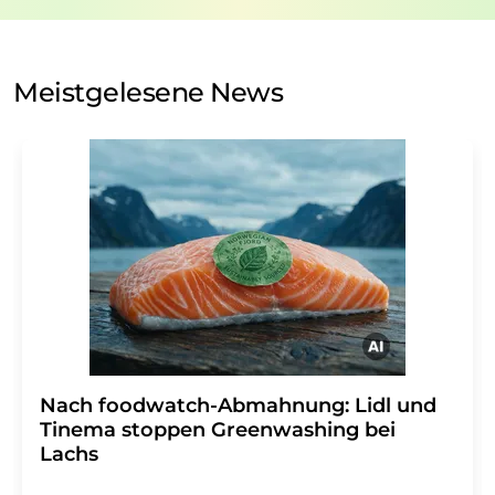
Verarbeitung Ihrer Daten durch die LUMITOS AG erfolgt
auf Basis unserer
Datenschutzerklärung
. LUMITOS darf
Sie zum Zwecke der Werbung oder der Markt- und
Meinungsforschung per E-Mail kontaktieren. Ihre
Meistgelesene News
Einwilligung können Sie jederzeit ohne Angabe von
Gründen gegenüber der LUMITOS AG, Ernst-Augustin-
Str. 2, 12489 Berlin oder per E-Mail unter
widerruf@lumitos.com
mit Wirkung für die Zukunft
widerrufen. Zudem ist in jeder E-Mail ein Link zur
Abbestellung des entsprechenden Newsletters
enthalten.
Nach foodwatch-Abmahnung: Lidl und
Tinema stoppen Greenwashing bei
Lachs