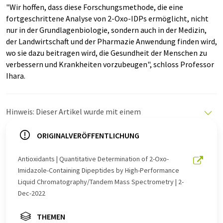
"Wir hoffen, dass diese Forschungsmethode, die eine
fortgeschrittene Analyse von 2-Oxo-IDPs ermöglicht, nicht
nur in der Grundlagenbiologie, sondern auch in der Medizin,
der Landwirtschaft und der Pharmazie Anwendung finden wird,
wo sie dazu beitragen wird, die Gesundheit der Menschen zu
verbessern und Krankheiten vorzubeugen", schloss Professor
Ihara.
Hinweis: Dieser Artikel wurde mit einem
Computersystem ohne menschlichen Eingriff übersetzt.
LUMITOS bietet diese automatischen Übersetzungen
ORIGINALVERÖFFENTLICHUNG
an, um eine größere Bandbreite an aktuellen
Nachrichten zu präsentieren. Da dieser Artikel mit
Antioxidants | Quantitative Determination of 2-Oxo-
automatischer Übersetzung übersetzt wurde, ist es
Imidazole-Containing Dipeptides by High-Performance
möglich, dass er Fehler im Vokabular, in der Syntax oder
Liquid Chromatography/Tandem Mass Spectrometry | 2-
in der Grammatik enthält. Den ursprünglichen Artikel in
Dec-2022
Englisch finden Sie
hier
.
THEMEN