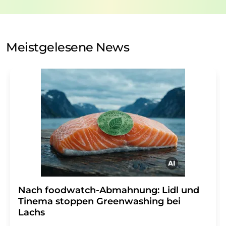
Verarbeitung Ihrer Daten durch die LUMITOS AG erfolgt
auf Basis unserer
Datenschutzerklärung
. LUMITOS darf
Sie zum Zwecke der Werbung oder der Markt- und
Meinungsforschung per E-Mail kontaktieren. Ihre
Meistgelesene News
Einwilligung können Sie jederzeit ohne Angabe von
Gründen gegenüber der LUMITOS AG, Ernst-Augustin-
Str. 2, 12489 Berlin oder per E-Mail unter
widerruf@lumitos.com
mit Wirkung für die Zukunft
widerrufen. Zudem ist in jeder E-Mail ein Link zur
Abbestellung des entsprechenden Newsletters
enthalten.
Nach foodwatch-Abmahnung: Lidl und
Tinema stoppen Greenwashing bei
Lachs