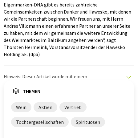
Eigenmarken-DNA gibt es bereits zahlreiche
Gemeinsamkeiten zwischen Dunker und Hawesko, mit denen
wir die Partnerschaft beginnen. Wir freuen uns, mit Herrn
Andres Villomann einen erfahrenen Partner an unserer Seite
zu haben, mit dem wir gemeinsam die weitere Entwicklung
des Weinmarktes im Baltikum angehen werden", sagt
Thorsten Hermelink, Vorstandsvorsitzender der Hawesko
Holding SE. (dpa)
Hinweis: Dieser Artikel wurde mit einem
Computersystem ohne menschlichen Eingriff übersetzt.
LUMITOS bietet diese automatischen Übersetzungen
THEMEN
an, um eine größere Bandbreite an aktuellen
Nachrichten zu präsentieren. Da dieser Artikel mit
Wein
Aktien
Vertrieb
automatischer Übersetzung übersetzt wurde, ist es
möglich, dass er Fehler im Vokabular, in der Syntax oder
Tochtergesellschaften
Spirituosen
in der Grammatik enthält. Den ursprünglichen Artikel in
Englisch finden Sie
hier
.