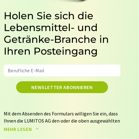
Holen Sie sich die
Lebensmittel- und
Getränke-Branche in
Ihren Posteingang
NEWSLETTER ABONNIEREN
Mit dem Absenden des Formulars willigen Sie ein, dass
Ihnen die LUMITOS AG den oder die oben ausgewählten
Newsletter per E-Mail zusendet. Ihre Daten werden
MEHR LESEN
nicht an Dritte weitergegeben. Die Speicherung und