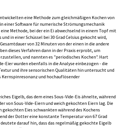
 entwickelten eine Methode zum gleichmäßigen Kochen von
t in einer Software für numerische Strömungsmechanik
 eine Methode, bei der ein Ei abwechselnd in einem Topf mit
und in einer Schüssel bei 30 Grad Celsius gekocht wird,
e Gesamtdauer von 32 Minuten von der einen in die andere
ben dieses Verfahren dann in der Praxis erprobt, um
rzustellen, und nannten es "periodisches Kochen". Hart
e-Eier wurden ebenfalls in die Analyse einbezogen - die
Textur und ihre sensorischen Qualitäten hin untersucht und
ls Kernspinresonanz und hochauflösender
eiches Eigelb, das dem eines Sous-Vide-Eis ähnelte, während
er von Sous-Vide-Eiern und weich gekochten Eiern lag. Die
ch gekochten Eies schwankten während des Kochens
rend der Dotter eine konstante Temperatur von 67 Grad
e deutete darauf hin, dass das regelmäßig gekochte Eigelb