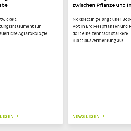
ebe
zwischen Pflanze und I
twickelt
Moxidectin gelangt über Bod
tungsinstrument für
Kot in Erdbeerpflanzen und l
äuerliche Agrarökologie
dort eine zehnfach stärkere
Blattlausvermehrung aus
 LESEN
NEWS LESEN