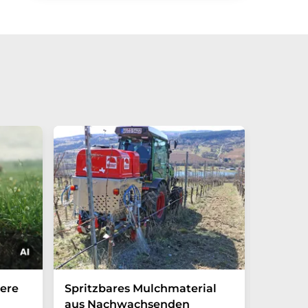
Global
ere
Spritzbares Mulchmaterial
untersc
aus Nachwachsenden