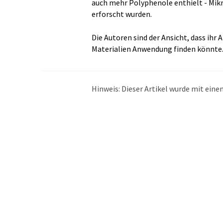
auch mehr Polyphenole enthielt - Mikr
erforscht wurden.
Die Autoren sind der Ansicht, dass ihr 
Materialien Anwendung finden könnte
Hinweis: Dieser Artikel wurde mit ei
übersetzt. LUMITOS bietet diese auto
Bandbreite an aktuellen Nachrichten z
Übersetzung übersetzt wurde, ist es mö
in der Grammatik enthält. Den ursprüng