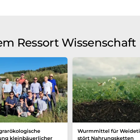
em Ressort Wissenschaft
grarökologische
Wurmmittel für Weideti
ung kleinbäuerlicher
stört Nahrungsketten