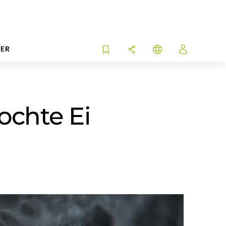
ER
ochte Ei