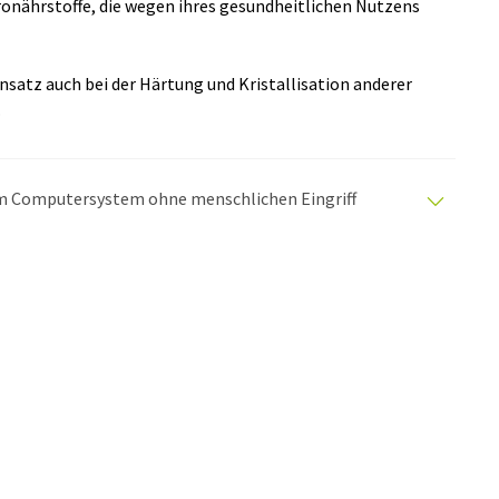
onährstoffe, die wegen ihres gesundheitlichen Nutzens
Ansatz auch bei der Härtung und Kristallisation anderer
.
nem Computersystem ohne menschlichen Eingriff
matischen Übersetzungen an, um eine größere
u präsentieren. Da dieser Artikel mit automatischer
glich, dass er Fehler im Vokabular, in der Syntax oder
lichen Artikel in Englisch finden Sie
hier
.