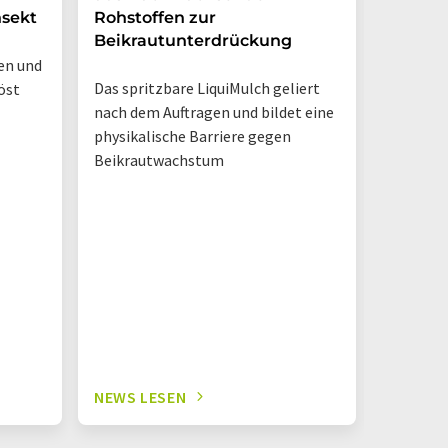
auf ext
nsekt
Rohstoffen zur
Beikrautunterdrückung
en und
Das spritzbare LiquiMulch geliert
öst
nach dem Auftragen und bildet eine
physikalische Barriere gegen
Beikrautwachstum
NEWS LESEN
NEWS L