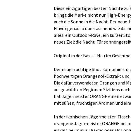
Diese einzigartigen besten Nächte zu k
bringt die Marke nicht nur High-Ener
auch die Sonne in die Nacht. Der neue
Flavor genauso überraschend wie die u
alles: ein Outdoor-Rave, ein kurzer St
neues Ziel: die Nacht. Für sonnengerei
Original in der Basis - Neu im Geschm
Der neue fruchtige Shot kombiniert di
hochwertigen Orangenöl-Extrakt und b
Die dafür verwendeten Orangen und M
ausgewählten Regionen Siziliens nach
hat Jägermeister ORANGE einen etwas 
mit süßen, fruchtigen Aromen und ein
In der ikonischen Jägermeister-Flasch
orangene Jägermeister ORANGE besond
eiskalt bei minus 18 Grad oder als Lon