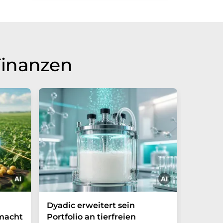
Finanzen
Dyadic erweitert sein
Danone
 macht
Portfolio an tierfreien
die Grü