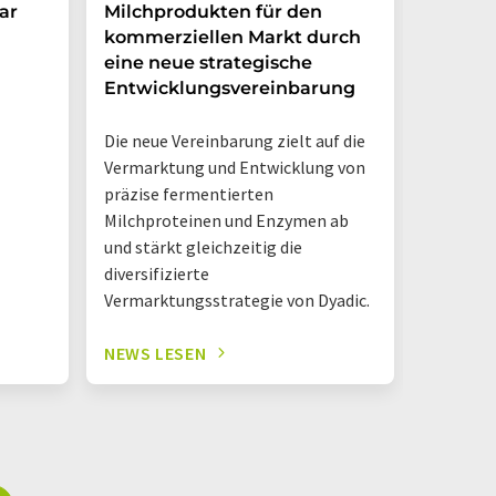
ar
Milchprodukten für den
Ventur
kommerziellen Markt durch
Möglic
eine neue strategische
in Arge
Entwicklungsvereinbarung
Das neue
Die neue Vereinbarung zielt auf die
Danone A
Vermarktung und Entwicklung von
Hermano
präzise fermentierten
Logistik
Milchproteinen und Enzymen ab
einem D
und stärkt gleichzeitig die
diversifizierte
Vermarktungsstrategie von Dyadic.
NEWS LESEN
NEWS L