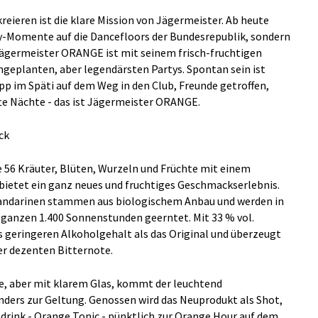
reieren ist die klare Mission von Jägermeister. Ab heute
gy-Momente auf die Dancefloors der Bundesrepublik, sondern
 Jägermeister ORANGE ist mit seinem frisch-fruchtigen
ngeplanten, aber legendärsten Partys. Spontan sein ist
opp im Späti auf dem Weg in den Club, Freunde getroffen,
fte Nächte - das ist Jägermeister ORANGE.
ack
e 56 Kräuter, Blüten, Wurzeln und Früchte mit einem
ietet ein ganz neues und fruchtiges Geschmackserlebnis.
andarinen stammen aus biologischem Anbau und werden in
 ganzen 1.400 Sonnenstunden geerntet. Mit 33 % vol.
geringeren Alkoholgehalt als das Original und überzeugt
er dezenten Bitternote.
e, aber mit klarem Glas, kommt der leuchtend
ers zur Geltung. Genossen wird das Neuprodukt als Shot,
gdrink - Orange Tonic - pünktlich zur Orange Hour auf dem