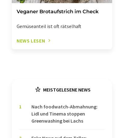
Veganer Brotaufstrich im Check
Gemüseanteil ist oft rätselhaft
NEWS LESEN
MEISTGELESENE NEWS
1
Nach foodwatch-Abmahnung:
Lidl und Tinema stoppen
Greenwashing bei Lachs
2
Fake News auf dem Teller: