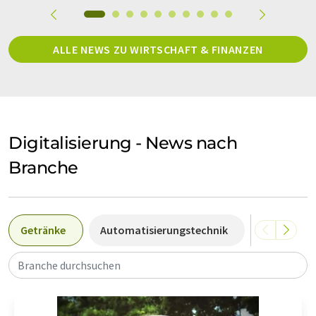
ALLE NEWS ZU WIRTSCHAFT & FINANZEN
Digitalisierung - News nach
Branche
Getränke
Automatisierungstechnik
Süß- und 
Branche durchsuchen