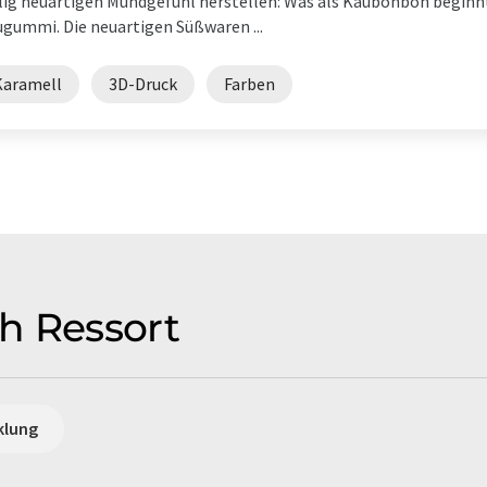
lig neuartigen Mundgefühl herstellen: Was als Kaubonbon beginnt
gummi. Die neuartigen Süßwaren ...
Karamell
3D-Druck
Farben
h Ressort
klung