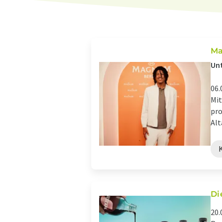
Ma
Unt
06.
Mit
pro
Alt
Di
20.