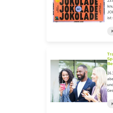
23.
knu
JOK
ist
Tr
Sp
Be
16.
abe
und
Ges