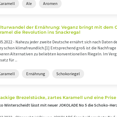
Karamell
Ale
Aromen
lturwandel der Ernährung: Veganz bringt mit dem 
ramel die Revolution ins Snackregal
05.2022 -
Nahezu jeder zweite Deutsche ernährt sich nach Daten d
ey schon klimafreundlich.[1] Entsprechend groß ist die Nachfrag
keren Alternativen zu beliebten konventionellen Riegeln. Im Vergl
atz für ...
Karamell
Ernährung
Schokoriegel
ackige Brezelstücke, zartes Karamell und eine Prise
o Winterscheidt lässt mit neuer JOKOLADE No 5 die Schoko-Her