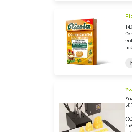
Ri
14.
Car
Gol
mit
Zw
Pr
Sü
09.
Süß