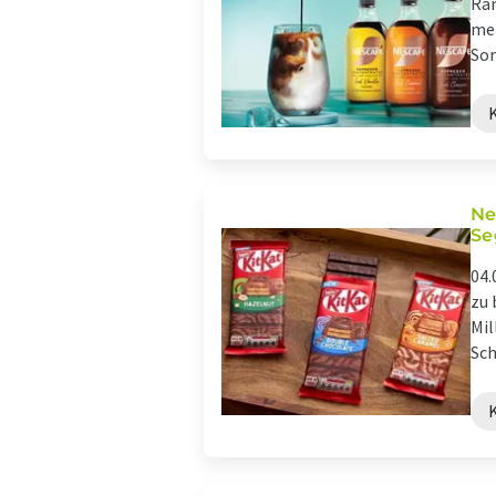
Ran
mei
Sor
Ne
Se
04.
zu 
Mil
Sch