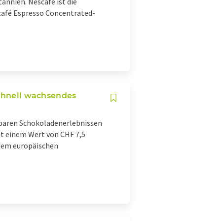
annien. Nescafé ist die
café Espresso Concentrated-
schnell wachsendes
lbaren Schokoladenerlebnissen
Mit einem Wert von CHF 7,5
 dem europäischen