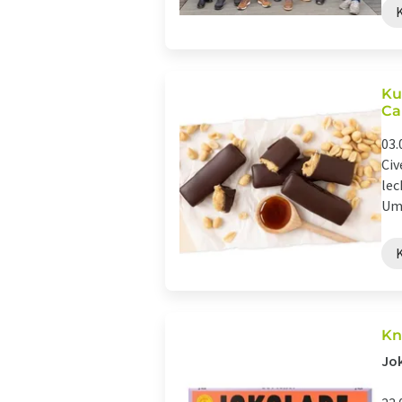
Ku
Ca
03.
Civ
lec
Ums
Kn
Jok