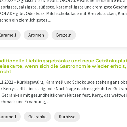
02.2022 -
O’gnascht is! Die von JOKOLADE Fans heißersehnte No 5 is
sprigste, salzigste, süßeste, karamelligste und cremigste Geschm
OLADE gibt. Oder kurz: Milchschokolade mit Brezelstücken, Karam
 schon ein ziemlich gutes ...
Karamell
Aromen
Brezeln
aditionelle Lieblingsgetränke und neue Getränkepla
eisekarte, wenn sich die Gastronomie wieder erholt, 
richt
11.2021 -
Kürbisgewürz, Karamell und Schokolade stehen ganz oben
r Kerry stellt eine steigende Nachfrage nach eisgekühlten Geträ
 Getränken mit gesundheitlichem Nutzen fest. Kerry, das weltwe
chmack und Ernährung, ...
Karamell
Getränke
Kürbisse