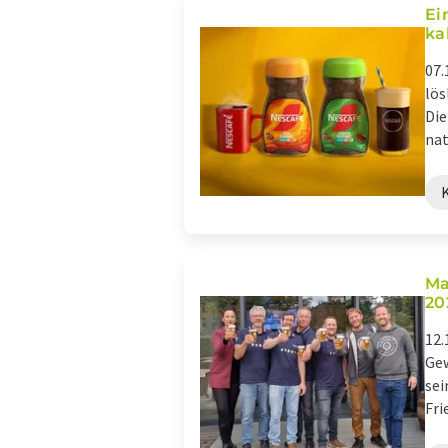
Ei
ka
07.
lös
Die
nat
Ma
20
12.
Gew
sei
Fri