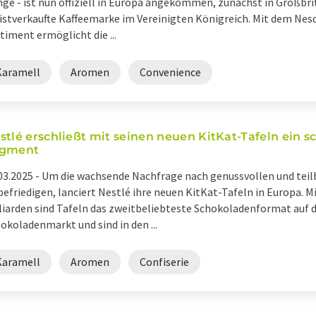
ge - ist nun offiziell in Europa angekommen, zunächst in Großbrit
stverkaufte Kaffeemarke im Vereinigten Königreich. Mit dem Nes
timent ermöglicht die ...
Karamell
Aromen
Convenience
stlé erschließt mit seinen neuen KitKat-Tafeln ein 
gment
03.2025 -
Um die wachsende Nachfrage nach genussvollen und tei
befriedigen, lanciert Nestlé ihre neuen KitKat-Tafeln in Europa. 
liarden sind Tafeln das zweitbeliebteste Schokoladenformat auf
okoladenmarkt und sind in den ...
Karamell
Aromen
Confiserie