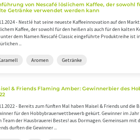
nführung von Nescafé löslichem Kaffee, der sowohl fü
lte Getränke verwendet werden kann
11.2024 -
Nestlé hat seine neueste Kaffeeinnovation auf den Markt
lichem Kaffee, der sowohl für den heißen als auch für den kalte
 unter dem Namen Nescafé Classic eingeführte Produktreihe ist i
ürlichen ...
Karamell
Aromen
Getränke
isel & Friends Flaming Amber: Gewinnerbier des 
22
11.2022 -
Bereits zum fünften Mal haben Maisel & Friends und die
inner für den Hobbybrauerwettbewerb gekürt. Gewinner im Jahr 
n Team der Hausbrauerei Bestes! aus Dormagen. Gemeinsam mit d
ends durften die Gewinner ...